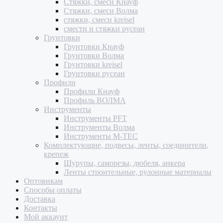
Стяжки, смеси Кнауф
Стяжки, смеси Волма
стяжки, смеси kreisel
смести и стяжки русеан
Грунтовки
Грунтовки Кнауф
Грунтовки Волма
Грунтовки kreisel
Грунтовки русеан
Профили
Профили Кнауф
Профиль ВОЛМА
Инструменты
Инструменты PFT
Инструменты Волма
Инструменты M-TEC
Комплектующие, подвесы, ленты, соединители,
крепеж
Шурупы, саморезы, дюбеля, анкера
Ленты строительные, рулонные материалы
Оптовикам
Способы оплаты
Доставка
Контакты
Мой аккаунт