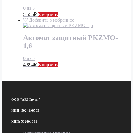
0
из 5
5 555
₽
В корзину
Добавить в избранное
Автомат защитный PKZMO-
1,6
0
из 5
4 894
₽
В корзину
ООО “АРД Групп"
ИНН: 5024198503
КПП: 502401001