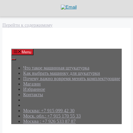
Перейти к содержимому
АРД Групп
Menu
Что такое машинная штукатурка
Как выбрать машинку для шукатурки
Почему важно вовремя менять комплектующие
Магазин
Избранное
Контакты
Москва: +7 915 099 42 30
Моск. обл.: +7 915 170 55 33
Москва : +7 926 533 87 87