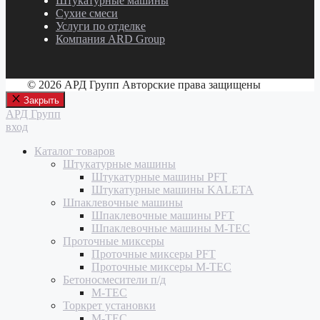
Штукатурные машины
Сухие смеси
Услуги по отделке
Компания ARD Group
© 2026 АРД Групп Авторские права защищены
Закрыть
АРД Групп
вход
Каталог товаров
Штукатурные машины
Штукатурные машины PFT
Штукатурные машины KALETA
Шпаклевочные машины
Шпаклевочные машины PFT
Шпаклевочные машины M-TEC
Проточные миксеры
Проточные миксеры PFT
Проточные миксеры M-TEC
Бетоносмесители п/д
M-TEC
Торкрет установки
M-TEC