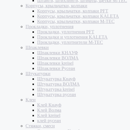
Штанги, штихлинги, штифты, щетки M-TEC
Корпусы, крыльчатки, колпаки
Корпусы, крыльчатки, колпаки PFT
Корпусы, крыльчатки, колпаки KALETA
Корпусы, крыльчатки, колпаки M-TEC
Прокладки, уплотнения
Прокладки, уплотнения PFT
Прокладки и уплотнения KALETA
Прокладки, уплотнители M-TEC
Шпаклевки
Шпаклевки КНАУФ
Шпаклевки ВОЛМА
Шпаклевки kreisel
Шпаклевки Русеан
Штукатурки
Штукатурка Кнауф
Штукатурка ВОЛМА
Штукатурка kreisel
Штукатурка русеан
Клеи
Клей Кнауф
Клей Волма
Клей kreisel
клей русеан
Стяжки, смеси