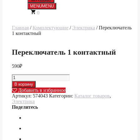
Меню
MENU
MENU
0
Главная
/
Комплектующие
/
Электрика
/ Переключатель
1 контактный
Переключатель 1 контактный
590
₽
Количество
товара
В корзину
Переключатель
Добавить в избранное
1
Артикул:
574043
Категории:
Каталог товаров
,
контактный
Электрика
Поделитесь