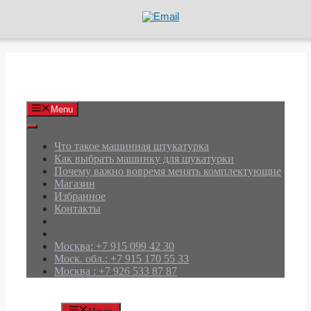
Перейти
к
содержимому
АРД Групп
Menu
Что такое машинная штукатурка
Как выбрать машинку для шукатурки
Почему важно вовремя менять комплектующие
Магазин
Избранное
Контакты
Москва: +7 915 099 42 30
Моск. обл.: +7 915 170 55 33
Москва : +7 926 533 87 87