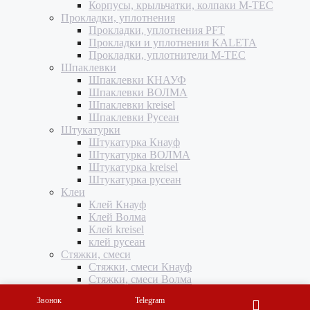
Корпусы, крыльчатки, колпаки M-TEC
Прокладки, уплотнения
Прокладки, уплотнения PFT
Прокладки и уплотнения KALETA
Прокладки, уплотнители M-TEC
Шпаклевки
Шпаклевки КНАУФ
Шпаклевки ВОЛМА
Шпаклевки kreisel
Шпаклевки Русеан
Штукатурки
Штукатурка Кнауф
Штукатурка ВОЛМА
Штукатурка kreisel
Штукатурка русеан
Клеи
Клей Кнауф
Клей Волма
Клей kreisel
клей русеан
Стяжки, смеси
Стяжки, смеси Кнауф
Стяжки, смеси Волма
стяжки, смеси kreisel
Звонок
Telegram
смести и стяжки русеан