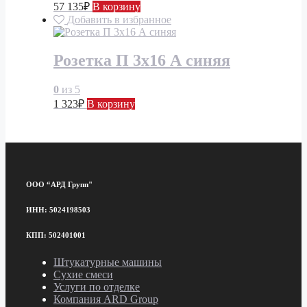
57 135
₽
В корзину
Добавить в избранное
Розетка П 3х16 А синяя
0
из 5
1 323
₽
В корзину
ООО “АРД Групп"
ИНН: 5024198503
КПП: 502401001
Штукатурные машины
Сухие смеси
Услуги по отделке
Компания ARD Group