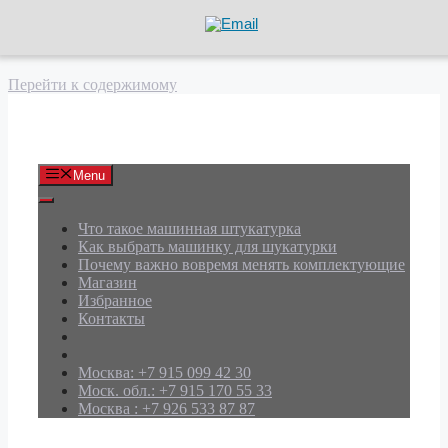
Перейти к содержимому
АРД Групп
Menu
Что такое машинная штукатурка
Как выбрать машинку для шукатурки
Почему важно вовремя менять комплектующие
Магазин
Избранное
Контакты
Москва: +7 915 099 42 30
Моск. обл.: +7 915 170 55 33
Москва : +7 926 533 87 87