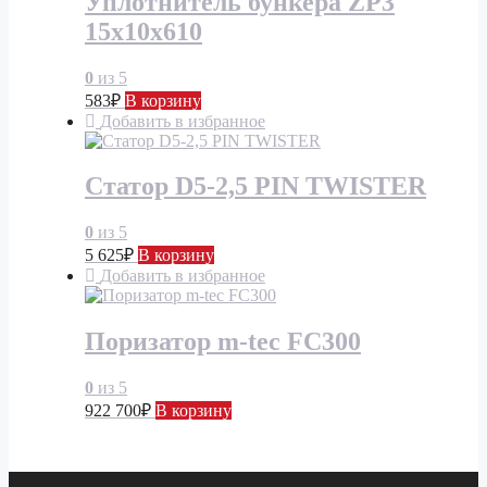
Уплотнитель бункера ZP3
15x10x610
0
из 5
583
₽
В корзину
Добавить в избранное
Статор D5-2,5 PIN TWISTER
0
из 5
5 625
₽
В корзину
Добавить в избранное
Поризатор m-tec FC300
0
из 5
922 700
₽
В корзину