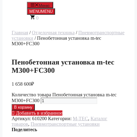
Меню
MENU
MENU
0
Главная
/
Отделочная техника
/
Пневмотранспортные
установки
/ Пенобетонная установка m-tec
M300+FC300
Пенобетонная установка m-tec
M300+FC300
1 658 600
₽
Количество товара Пенобетонная установка m-tec
M300+FC300
В корзину
Добавить в избранное
Артикул:
610200
Категории:
M-TEC
,
Каталог
товаров
,
Пневмотранспортные установки
Поделитесь