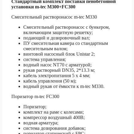
Стандартный комплект поставки пенобетонной
установки m-tec M300+FC300
Смесительный растворонасос m-tec M330
Смесительный растворонасос с бункером,
включающим защитную решетку;
подающий и дозировочный вал;
ПУ смесительная камера со стандартным
смесительным валом;
винтовой насосный блок Unistar 2;
система управления;
водный насос NT70 с арматурой;
рукав растворный DN35, 2*13.3 м;
кабель электропитания 5 x 4 мм;
кабель управления (50 м);
водный рукав от ёмкости к m-tec M330.
Поризатор m-tec FC300
Поризатор;
комплект на раме с колесами;
компрессор воздушный 400В;
водная арматура;
система дозирования добавок;
поризатор статический с БРС;