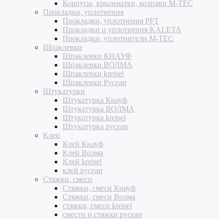
Корпусы, крыльчатки, колпаки M-TEC
Прокладки, уплотнения
Прокладки, уплотнения PFT
Прокладки и уплотнения KALETA
Прокладки, уплотнители M-TEC
Шпаклевки
Шпаклевки КНАУФ
Шпаклевки ВОЛМА
Шпаклевки kreisel
Шпаклевки Русеан
Штукатурки
Штукатурка Кнауф
Штукатурка ВОЛМА
Штукатурка kreisel
Штукатурка русеан
Клеи
Клей Кнауф
Клей Волма
Клей kreisel
клей русеан
Стяжки, смеси
Стяжки, смеси Кнауф
Стяжки, смеси Волма
стяжки, смеси kreisel
смести и стяжки русеан