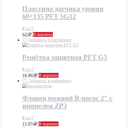
Пластина датчика уровня
60×135 PFT SG12
0
из 5
622
₽
В корзину
Добавить в избранное
Решётка защитная PFT G5
0
из 5
16 863
₽
В корзину
Добавить в избранное
Фланец нижний R-насос 2″ с
ниппелем ZP3
0
из 5
15 974
₽
В корзину