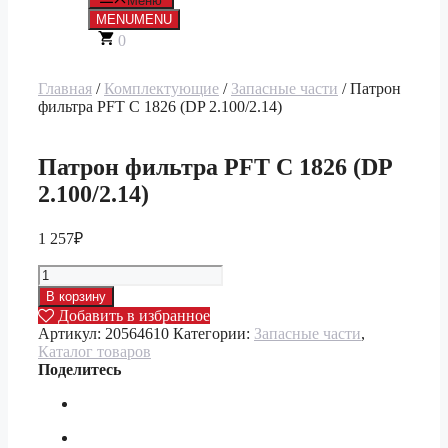
Меню
MENU
MENU
0
Главная
/
Комплектующие
/
Запасные части
/ Патрон
фильтра PFT С 1826 (DP 2.100/2.14)
Патрон фильтра PFT С 1826 (DP
2.100/2.14)
1 257
₽
Количество
товара
В корзину
Патрон
Добавить в избранное
фильтра
Артикул:
20564610
Категории:
Запасные части
,
PFT
Каталог товаров
С
Поделитесь
1826
(DP
2.100/2.14)