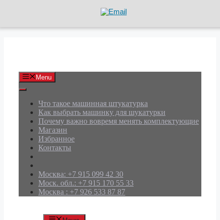
Перейти
к
содержимому
АРД Групп
Menu
Что такое машинная штукатурка
Как выбрать машинку для шукатурки
Почему важно вовремя менять комплектующие
Магазин
Избранное
Контакты
Москва: +7 915 099 42 30
Моск. обл.: +7 915 170 55 33
Москва : +7 926 533 87 87