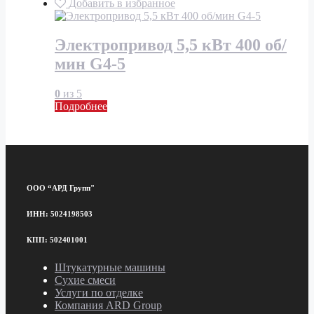
Добавить в избранное
Электропривод 5,5 кВт 400 об/
мин G4-5
0
из 5
Подробнее
ООО “АРД Групп"
ИНН: 5024198503
КПП: 502401001
Штукатурные машины
Сухие смеси
Услуги по отделке
Компания ARD Group