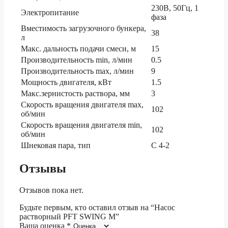
230В, 50Гц, 1
Электропитание
фаза
Вместимость загрузочного бункера,
38
л
Макс. дальность подачи смеси, м
15
Производительность min, л/мин
0.5
Производительность max, л/мин
9
Мощность двигателя, кВт
1.5
Макс.зернистость раствора, мм
3
Скорость вращения двигателя max,
102
об/мин
Скорость вращения двигателя min,
102
об/мин
Шнековая пара, тип
C 4-2
Отзывы
Отзывов пока нет.
Будьте первым, кто оставил отзыв на “Насос
растворный PFT SWING M”
Ваша оценка
*