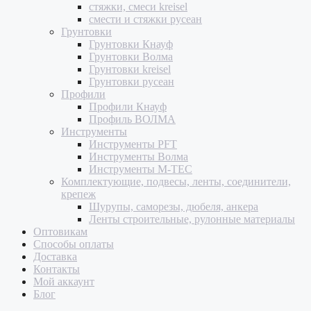
стяжки, смеси kreisel
смести и стяжки русеан
Грунтовки
Грунтовки Кнауф
Грунтовки Волма
Грунтовки kreisel
Грунтовки русеан
Профили
Профили Кнауф
Профиль ВОЛМА
Инструменты
Инструменты PFT
Инструменты Волма
Инструменты M-TEC
Комплектующие, подвесы, ленты, соединители,
крепеж
Шурупы, саморезы, дюбеля, анкера
Ленты строительные, рулонные материалы
Оптовикам
Способы оплаты
Доставка
Контакты
Мой аккаунт
Блог