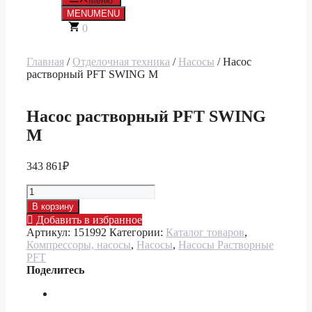
Меню
MENU
MENU
0
Главная
/
Отделочная техника
/
Насосы
/ Насос
растворный PFT SWING M
Насос растворный PFT SWING
M
343 861
₽
Количество
товара
В корзину
Насос
Добавить в избранное
растворный
Артикул:
151992
Категории:
Каталог товаров
,
PFT
Компрессоры, насосы
,
Насосы
,
Насосы Растворные
SWING
PFT
M
Поделитесь