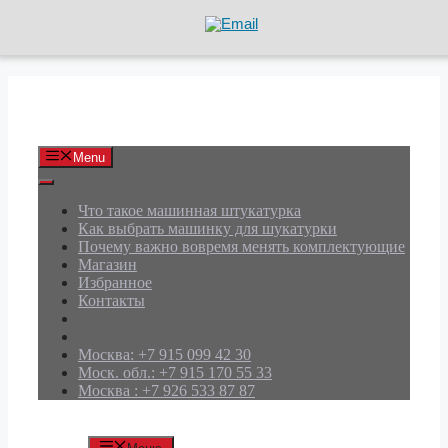
Перейти
к
содержимому
АРД Групп
Menu
Что такое машинная штукатурка
Как выбрать машинку для шукатурки
Почему важно вовремя менять комплектующие
Магазин
Избранное
Контакты
Москва: +7 915 099 42 30
Моск. обл.: +7 915 170 55 33
Москва : +7 926 533 87 87