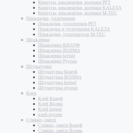
Корпусы, крыльчатки, колпаки PFT
Корпусы, крыльчатки, колпаки KALETA
Корпусы, крыльчатки, колпаки M-TEC
Прокладки, уплотнения
Прокладки, уплотнения PFT
Прокладки и уплотнения KALETA
Прокладки, уплотнители M-TEC
Шпаклевки
Шпаклевки КНАУФ
Шпаклевки ВОЛМА
Шпаклевки kreisel
Шпаклевки Русеан
Штукатурки
Штукатурка Кнауф
Штукатурка ВОЛМА
Штукатурка kreisel
Штукатурка русеан
Клеи
Клей Кнауф
Клей Волма
Клей kreisel
клей русеан
Стяжки, смеси
Стяжки, смеси Кнауф
Стяжки, смеси Волма