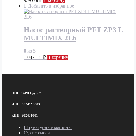
959 658
₽
В корзину
Добавить в избранное
Насос растворный PFT ZP3 L
MULTIMIX 2L6
0
из 5
1 047 141
₽
В корзину
ООО “АРД Групп"
ИНН: 5024198503
КПП: 502401001
Штукатурные машины
Сухие смеси