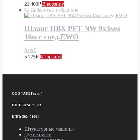
21 400
₽
В корзину
Добавить в избранное
Шланг ПВХ PFT NW 9х3мм
16м с соед.EWO
0
из 5
5 775
₽
В корзину
ООО “АРД Групп"
ИНН: 5024198503
КПП: 502401001
Штукатурные машины
Сухие смеси