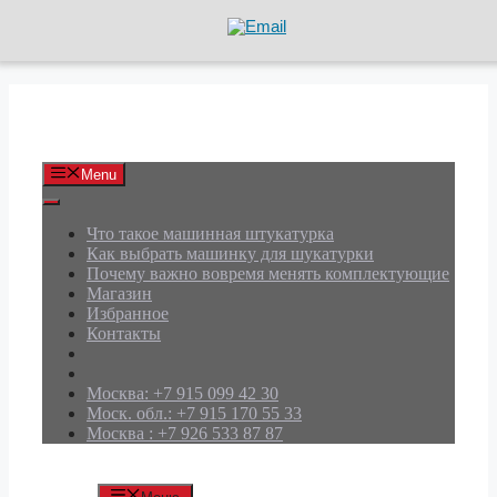
Перейти
к
содержимому
АРД Групп
Menu
Что такое машинная штукатурка
Как выбрать машинку для шукатурки
Почему важно вовремя менять комплектующие
Магазин
Избранное
Контакты
Москва: +7 915 099 42 30
Моск. обл.: +7 915 170 55 33
Москва : +7 926 533 87 87