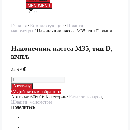
Меню
MENU
MENU
0
Главная
/
Комплектующие
/
Шланги,
манометры
/ Наконечник насоса M35, тип D, кмпл.
Наконечник насоса M35, тип D,
кмпл.
22 970
₽
Количество
товара
В корзину
Наконечник
Добавить в избранное
насоса
Артикул:
606016
Категории:
Каталог товаров
,
M35,
Шланги, манометры
тип
Поделитесь
D,
кмпл.