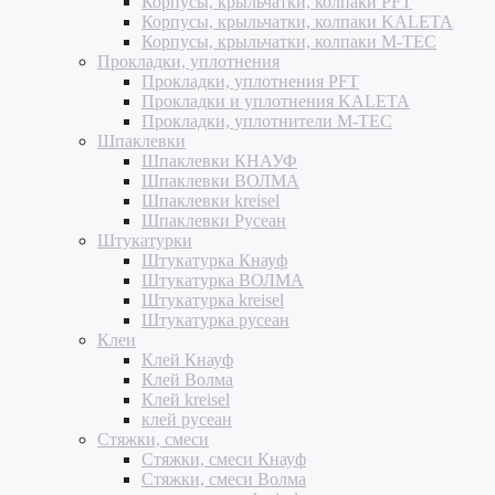
Корпусы, крыльчатки, колпаки PFT
Корпусы, крыльчатки, колпаки KALETA
Корпусы, крыльчатки, колпаки M-TEC
Прокладки, уплотнения
Прокладки, уплотнения PFT
Прокладки и уплотнения KALETA
Прокладки, уплотнители M-TEC
Шпаклевки
Шпаклевки КНАУФ
Шпаклевки ВОЛМА
Шпаклевки kreisel
Шпаклевки Русеан
Штукатурки
Штукатурка Кнауф
Штукатурка ВОЛМА
Штукатурка kreisel
Штукатурка русеан
Клеи
Клей Кнауф
Клей Волма
Клей kreisel
клей русеан
Стяжки, смеси
Стяжки, смеси Кнауф
Стяжки, смеси Волма