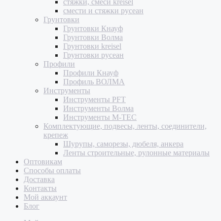
стяжки, смеси kreisel
смести и стяжки русеан
Грунтовки
Грунтовки Кнауф
Грунтовки Волма
Грунтовки kreisel
Грунтовки русеан
Профили
Профили Кнауф
Профиль ВОЛМА
Инструменты
Инструменты PFT
Инструменты Волма
Инструменты M-TEC
Комплектующие, подвесы, ленты, соединители,
крепеж
Шурупы, саморезы, дюбеля, анкера
Ленты строительные, рулонные материалы
Оптовикам
Способы оплаты
Доставка
Контакты
Мой аккаунт
Блог