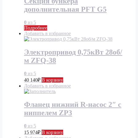
Секция бункера
дополнительная PFT G5
0
из 5
Подробнее
Добавить в избранное
Электропривод 0,75кВт 28об/
м ZFQ-38
0
из 5
40 140
₽
В корзину
Добавить в избранное
Фланец нижний R-насос 2″ с
ниппелем ZP3
0
из 5
15 974
₽
В корзину