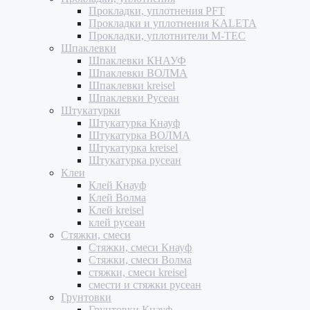
Прокладки, уплотнения PFT
Прокладки и уплотнения KALETA
Прокладки, уплотнители M-TEC
Шпаклевки
Шпаклевки КНАУФ
Шпаклевки ВОЛМА
Шпаклевки kreisel
Шпаклевки Русеан
Штукатурки
Штукатурка Кнауф
Штукатурка ВОЛМА
Штукатурка kreisel
Штукатурка русеан
Клеи
Клей Кнауф
Клей Волма
Клей kreisel
клей русеан
Стяжки, смеси
Стяжки, смеси Кнауф
Стяжки, смеси Волма
стяжки, смеси kreisel
смести и стяжки русеан
Грунтовки
Грунтовки Кнауф