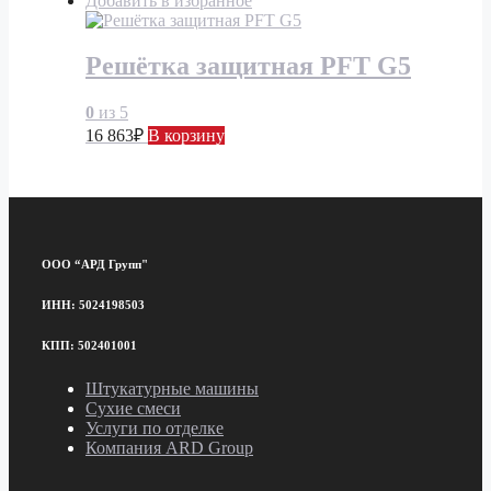
Добавить в избранное
Решётка защитная PFT G5
0
из 5
16 863
₽
В корзину
ООО “АРД Групп"
ИНН: 5024198503
КПП: 502401001
Штукатурные машины
Сухие смеси
Услуги по отделке
Компания ARD Group