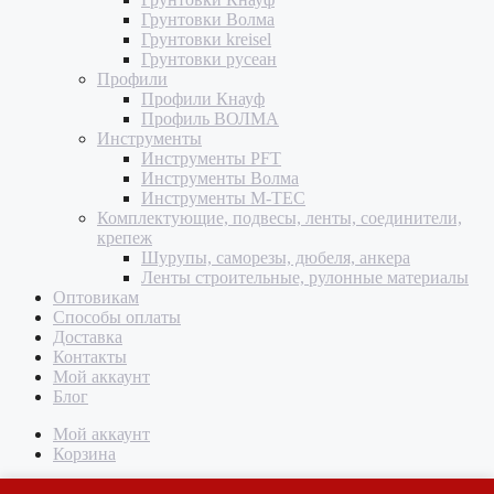
Грунтовки Волма
Грунтовки kreisel
Грунтовки русеан
Профили
Профили Кнауф
Профиль ВОЛМА
Инструменты
Инструменты PFT
Инструменты Волма
Инструменты M-TEC
Комплектующие, подвесы, ленты, соединители,
крепеж
Шурупы, саморезы, дюбеля, анкера
Ленты строительные, рулонные материалы
Оптовикам
Способы оплаты
Доставка
Контакты
Мой аккаунт
Блог
Мой аккаунт
Корзина