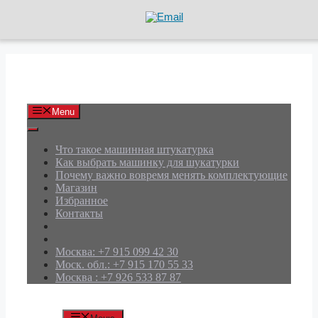
Перейти
к
содержимому
АРД Групп
Menu
Что такое машинная штукатурка
Как выбрать машинку для шукатурки
Почему важно вовремя менять комплектующие
Магазин
Избранное
Контакты
Москва: +7 915 099 42 30
Моск. обл.: +7 915 170 55 33
Москва : +7 926 533 87 87