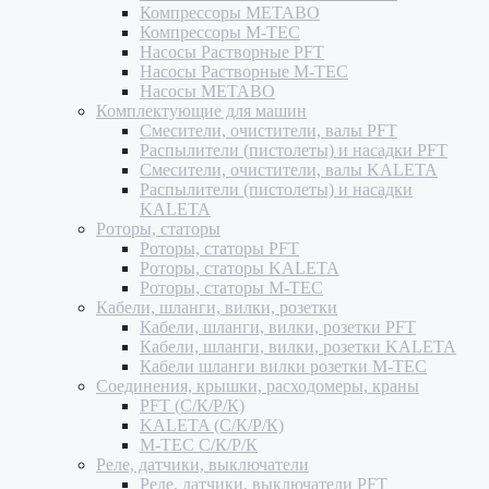
Компрессоры METABO
Компрессоры M-TEC
Насосы Растворные PFT
Насосы Растворные M-TEC
Насосы METABO
Комплектующие для машин
Смесители, очистители, валы PFT
Распылители (пистолеты) и насадки PFT
Смесители, очистители, валы KALETA
Распылители (пистолеты) и насадки
KALETA
Роторы, статоры
Роторы, статоры PFT
Роторы, статоры KALETA
Роторы, статоры M-TEC
Кабели, шланги, вилки, розетки
Кабели, шланги, вилки, розетки PFT
Кабели, шланги, вилки, розетки KALETA
Кабели шланги вилки розетки M-TEC
Соединения, крышки, расходомеры, краны
PFT (С/К/Р/К)
KALETA (С/К/Р/К)
M-TEC С/К/Р/К
Реле, датчики, выключатели
Реле, датчики, выключатели PFT