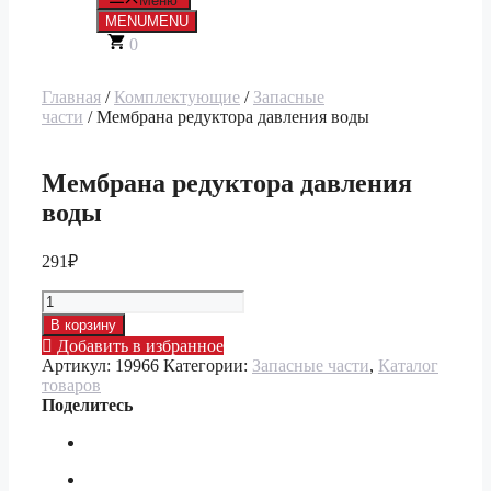
Меню
MENU
MENU
0
Главная
/
Комплектующие
/
Запасные
части
/ Мембрана редуктора давления воды
Мембрана редуктора давления
воды
291
₽
Количество
товара
В корзину
Мембрана
Добавить в избранное
редуктора
Артикул:
19966
Категории:
Запасные части
,
Каталог
давления
товаров
воды
Поделитесь