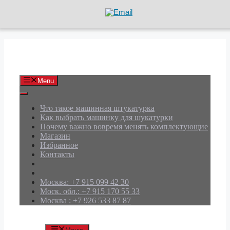
Перейти
к
содержимому
АРД Групп
Menu
Что такое машинная штукатурка
Как выбрать машинку для шукатурки
Почему важно вовремя менять комплектующие
Магазин
Избранное
Контакты
Москва: +7 915 099 42 30
Моск. обл.: +7 915 170 55 33
Москва : +7 926 533 87 87