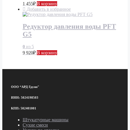
1 455
₽
В корзину
Добавить в избранное
Редуктор давления воды PFT
G5
0
из 5
9 920
₽
В корзину
ООО “АРД Групп"
ИНН: 5024198503
КПП: 502401001
Штукатурные машины
Сухие смеси