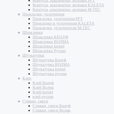
Корпусы, крыльчатки, колпаки PFT
Корпусы, крыльчатки, колпаки KALETA
Корпусы, крыльчатки, колпаки M-TEC
Прокладки, уплотнения
Прокладки, уплотнения PFT
Прокладки и уплотнения KALETA
Прокладки, уплотнители M-TEC
Шпаклевки
Шпаклевки КНАУФ
Шпаклевки ВОЛМА
Шпаклевки kreisel
Шпаклевки Русеан
Штукатурки
Штукатурка Кнауф
Штукатурка ВОЛМА
Штукатурка kreisel
Штукатурка русеан
Клеи
Клей Кнауф
Клей Волма
Клей kreisel
клей русеан
Стяжки, смеси
Стяжки, смеси Кнауф
Стяжки, смеси Волма