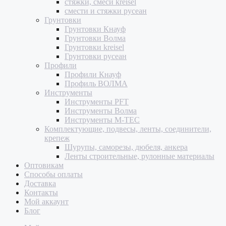
стяжки, смеси kreisel
смести и стяжки русеан
Грунтовки
Грунтовки Кнауф
Грунтовки Волма
Грунтовки kreisel
Грунтовки русеан
Профили
Профили Кнауф
Профиль ВОЛМА
Инструменты
Инструменты PFT
Инструменты Волма
Инструменты M-TEC
Комплектующие, подвесы, ленты, соединители,
крепеж
Шурупы, саморезы, дюбеля, анкера
Ленты строительные, рулонные материалы
Оптовикам
Способы оплаты
Доставка
Контакты
Мой аккаунт
Блог