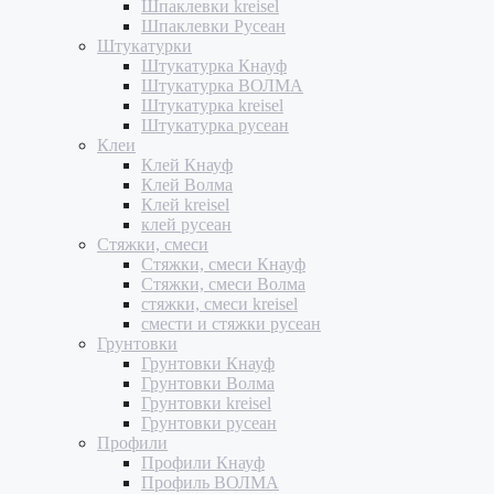
Шпаклевки kreisel
Шпаклевки Русеан
Штукатурки
Штукатурка Кнауф
Штукатурка ВОЛМА
Штукатурка kreisel
Штукатурка русеан
Клеи
Клей Кнауф
Клей Волма
Клей kreisel
клей русеан
Стяжки, смеси
Стяжки, смеси Кнауф
Стяжки, смеси Волма
стяжки, смеси kreisel
смести и стяжки русеан
Грунтовки
Грунтовки Кнауф
Грунтовки Волма
Грунтовки kreisel
Грунтовки русеан
Профили
Профили Кнауф
Профиль ВОЛМА