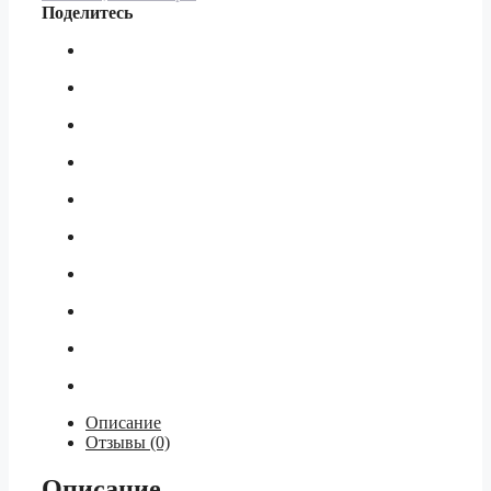
16
Поделитесь
бар
1/4"
зад
внеш
резьба
50мм
Описание
Отзывы (0)
Описание