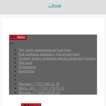
Перейти
к
содержимому
АРД Групп
Menu
Что такое машинная штукатурка
Как выбрать машинку для шукатурки
Почему важно вовремя менять комплектующие
Магазин
Избранное
Контакты
Москва: +7 915 099 42 30
Моск. обл.: +7 915 170 55 33
Москва : +7 926 533 87 87