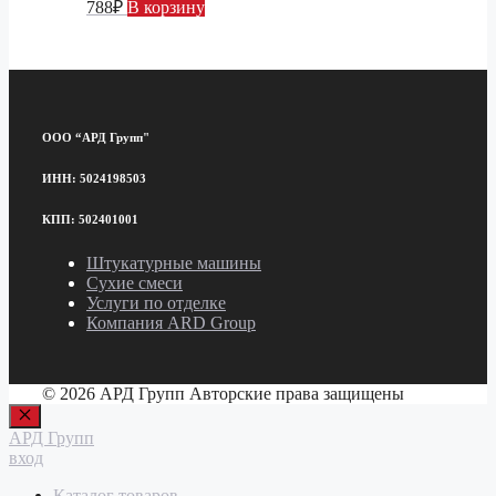
788
₽
В корзину
ООО “АРД Групп"
ИНН: 5024198503
КПП: 502401001
Штукатурные машины
Сухие смеси
Услуги по отделке
Компания ARD Group
© 2026 АРД Групп Авторские права защищены
Закрыть
АРД Групп
вход
Каталог товаров