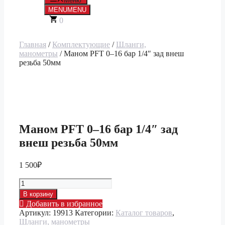
Меню
MENU
MENU
0
Главная
/
Комплектующие
/
Шланги,
манометры
/ Маном PFT 0–16 бар 1/4″ зад внеш
резьба 50мм
Маном PFT 0–16 бар 1/4″ зад
внеш резьба 50мм
1 500
₽
Количество
товара
В корзину
Маном
Добавить в избранное
PFT
Артикул:
19913
Категории:
Каталог товаров
,
0–
Шланги, манометры