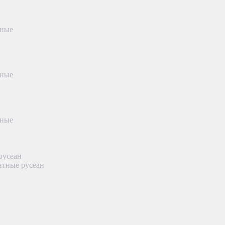
тные
тные
тные
русеан
нтные русеан