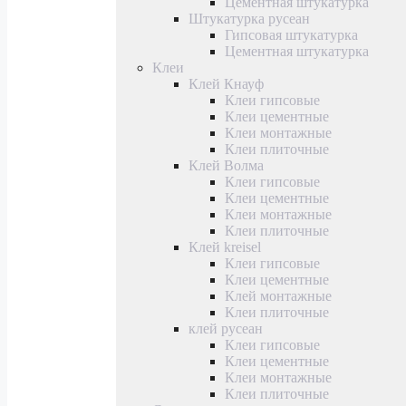
Цементная штукатурка
Штукатурка русеан
Гипсовая штукатурка
Цементная штукатурка
Клеи
Клей Кнауф
Клеи гипсовые
Клеи цементные
Клеи монтажные
Клеи плиточные
Клей Волма
Клеи гипсовые
Клеи цементные
Клеи монтажные
Клеи плиточные
Клей kreisel
Клеи гипсовые
Клеи цементные
Клей монтажные
Клеи плиточные
клей русеан
Клеи гипсовые
Клеи цементные
Клеи монтажные
Клеи плиточные