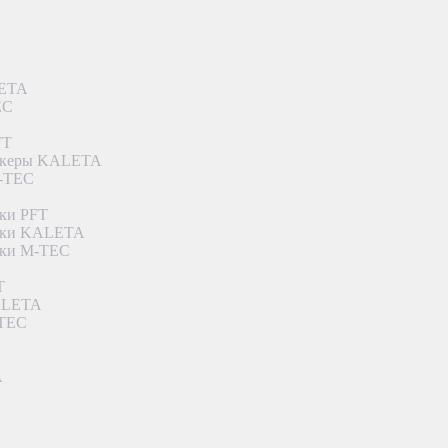
LETA
EC
FT
ункеры KALETA
M-TEC
ки PFT
етки KALETA
тки M-TEC
T
KALETA
-TEC
A