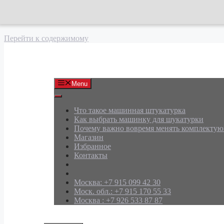
Перейти к содержимому
АРД Групп
Menu
Что такое машинная штукатурка
Как выбрать машинку для шукатурки
Почему важно вовремя менять комплекту
Магазин
Избранное
Контакты
Москва: +7 915 099 42 30
Моск. обл.: +7 915 170 55 33
Москва : +7 926 533 87 87