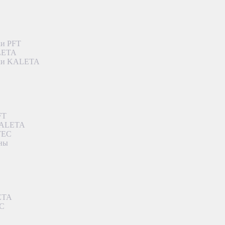
ки PFT
ALETA
дки KALETA
FT
 KALETA
TEC
аны
ETA
EC