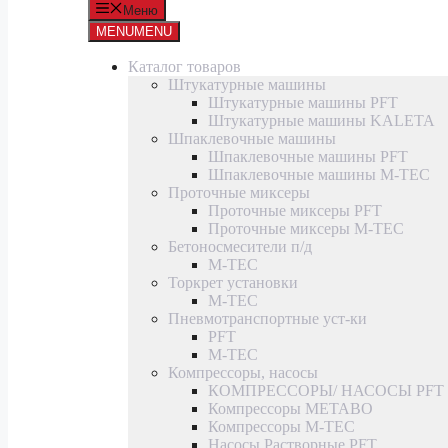
Меню
MENU
MENU
Каталог товаров
Штукатурные машины
Штукатурные машины PFT
Штукатурные машины KALETA
Шпаклевочные машины
Шпаклевочные машины PFT
Шпаклевочные машины M-TEC
Проточные миксеры
Проточные миксеры PFT
Проточные миксеры M-TEC
Бетоносмесители п/д
M-TEC
Торкрет установки
M-TEC
Пневмотранспортные уст-ки
PFT
M-TEC
Компрессоры, насосы
КОМПРЕССОРЫ/ НАСОСЫ PFT
Компрессоры METABO
Компрессоры M-TEC
Насосы Растворные PFT