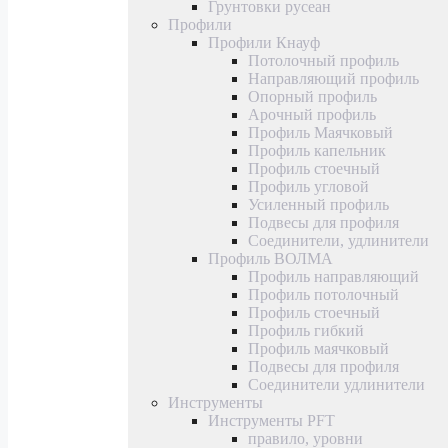
Грунтовки русеан
Профили
Профили Кнауф
Потолочный профиль
Направляющий профиль
Опорный профиль
Арочный профиль
Профиль Маячковый
Профиль капельник
Профиль стоечный
Профиль угловой
Усиленный профиль
Подвесы для профиля
Соединители, удлинители
Профиль ВОЛМА
Профиль направляющий
Профиль потолочный
Профиль стоечный
Профиль гибкий
Профиль маячковый
Подвесы для профиля
Соединители удлинители
Инструменты
Инструменты PFT
правило, уровни