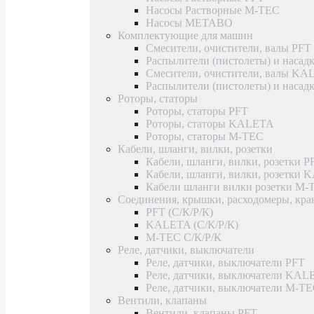
Насосы Растворные M-TEC
Насосы METABO
Комплектующие для машин
Смесители, очистители, валы PFT
Распылители (пистолеты) и насад
Смесители, очистители, валы K
Распылители (пистолеты) и наса
Роторы, статоры
Роторы, статоры PFT
Роторы, статоры KALETA
Роторы, статоры M-TEC
Кабели, шланги, вилки, розетки
Кабели, шланги, вилки, розетки P
Кабели, шланги, вилки, розетки
Кабели шланги вилки розетки M-
Соединения, крышки, расходомеры, кр
PFT (С/К/Р/К)
KALETA (С/К/Р/К)
M-TEC С/К/Р/К
Реле, датчики, выключатели
Реле, датчики, выключатели PFT
Реле, датчики, выключатели KAL
Реле, датчики, выключатели M-T
Вентили, клапаны
Вентили, клапаны PFT