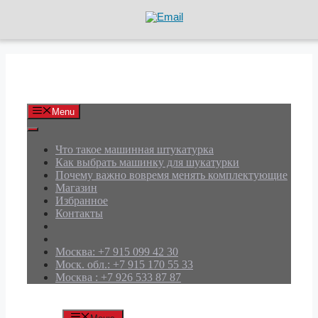
Перейти
к
содержимому
АРД Групп
Menu
Что такое машинная штукатурка
Как выбрать машинку для шукатурки
Почему важно вовремя менять комплектующие
Магазин
Избранное
Контакты
Москва: +7 915 099 42 30
Моск. обл.: +7 915 170 55 33
Москва : +7 926 533 87 87