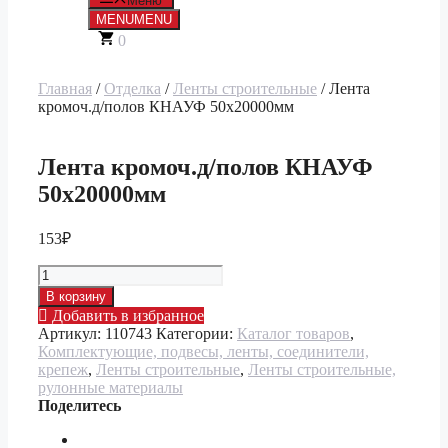
Меню
MENU
MENU
0
Главная
/
Отделка
/
Ленты строительные
/ Лента
кромоч.д/полов КНАУФ 50х20000мм
Лента кромоч.д/полов КНАУФ
50х20000мм
153
₽
Количество
товара
В корзину
Лента
Добавить в избранное
кромоч.д/
Артикул:
110743
Категории:
Каталог товаров
,
полов
Комплектующие, подвесы, ленты, соединители,
КНАУФ
крепеж
,
Ленты строительные
,
Ленты строительные,
50х20000мм
рулонные материалы
Поделитесь