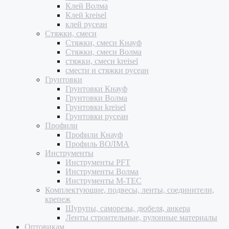
Клей Волма
Клей kreisel
клей русеан
Стяжки, смеси
Стяжки, смеси Кнауф
Стяжки, смеси Волма
стяжки, смеси kreisel
смести и стяжки русеан
Грунтовки
Грунтовки Кнауф
Грунтовки Волма
Грунтовки kreisel
Грунтовки русеан
Профили
Профили Кнауф
Профиль ВОЛМА
Инструменты
Инструменты PFT
Инструменты Волма
Инструменты M-TEC
Комплектующие, подвесы, ленты, соединители,
крепеж
Шурупы, саморезы, дюбеля, анкера
Ленты строительные, рулонные материалы
Оптовикам