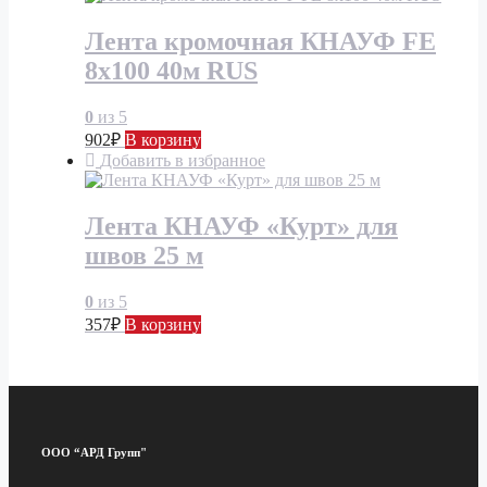
Лента кромочная КНАУФ FE
8х100 40м RUS
0
из 5
902
₽
В корзину
Добавить в избранное
Лента КНАУФ «Курт» для
швов 25 м
0
из 5
357
₽
В корзину
ООО “АРД Групп"