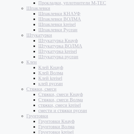
Прокладки, уплотнители M-TEC
Шпаклевки
Шпаклевки КНАУФ
Шпаклевки ВОЛМА
Шпаклевки kreisel
Шпаклевки Русеан
Штукатурки
Штукатурка Кнауф
Штукатурка ВОЛМА
Штукатурка kreisel
Штукатурка русеан
Клеи
Клей Кнауф
Клей Волма
Клей kreisel
клей русеан
Стяжки, смеси
Стяжки, смеси Кнауф
Стяжки, смеси Волма
стяжки, смеси kreisel
смести и стяжки русеан
Грунтовки
Грунтовки Кнауф
Грунтовки Волма
Грунтовки kreisel