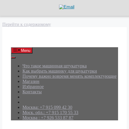
Перейти к содержимому
АРД Групп
Menu
Что такое машинная штукатурка
Как выбрать машинку для шукатурки
Почему важно вовремя менять комплектующие
Магазин
Избранное
Контакты
Москва: +7 915 099 42 30
Моск. обл.: +7 915 170 55 33
Москва : +7 926 533 87 87