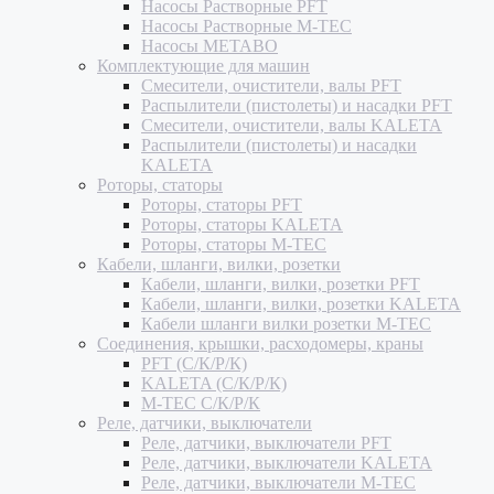
Насосы Растворные PFT
Насосы Растворные M-TEC
Насосы METABO
Комплектующие для машин
Смесители, очистители, валы PFT
Распылители (пистолеты) и насадки PFT
Смесители, очистители, валы KALETA
Распылители (пистолеты) и насадки
KALETA
Роторы, статоры
Роторы, статоры PFT
Роторы, статоры KALETA
Роторы, статоры M-TEC
Кабели, шланги, вилки, розетки
Кабели, шланги, вилки, розетки PFT
Кабели, шланги, вилки, розетки KALETA
Кабели шланги вилки розетки M-TEC
Соединения, крышки, расходомеры, краны
PFT (С/К/Р/К)
KALETA (С/К/Р/К)
M-TEC С/К/Р/К
Реле, датчики, выключатели
Реле, датчики, выключатели PFT
Реле, датчики, выключатели KALETA
Реле, датчики, выключатели M-TEC