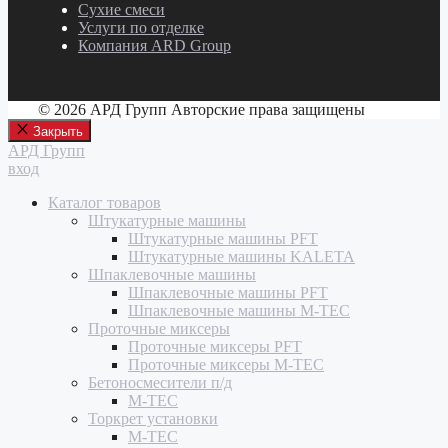
Сухие смеси
Услуги по отделке
Компания ARD Group
© 2026 АРД Групп Авторские права защищены
Закрыть
АРД Групп
вход
Каталог товаров
Штукатурные машины
Штукатурные машины PFT
Штукатурные машины KALETA
Шпаклевочные машины
Шпаклевочные машины PFT
Шпаклевочные машины M-TEC
Проточные миксеры
Проточные миксеры PFT
Проточные миксеры M-TEC
Бетоносмесители п/д
M-TEC
Торкрет установки
M-TEC