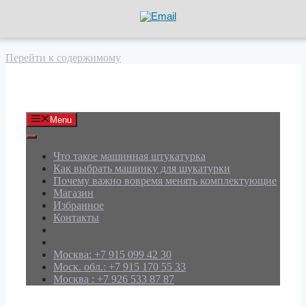
Перейти к содержимому
АРД Групп
Menu
Что такое машинная штукатурка
Как выбрать машинку для шукатурки
Почему важно вовремя менять комплектующие
Магазин
Избранное
Контакты
Москва: +7 915 099 42 30
Моск. обл.: +7 915 170 55 33
Москва : +7 926 533 87 87