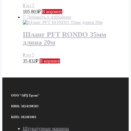
0
из 5
105 803
₽
В корзину
Добавить в избранное
Шланг PFT RONDO 35мм
длина 20м
0
из 5
35 832
₽
В корзину
ООО “АРД Групп"
ИНН: 5024198503
КПП: 502401001
Штукатурные машины