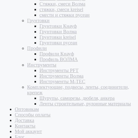
Стяжки, смеси Волма
стяжки, смеси kreisel
смести и стяжки русеан
Грунтовки
Грунтовки Кнауф
Грунтовки Волма
Грунтовки kreisel
Грунтовки русеан
Профили
Профили Кнауф
Профиль ВОЛМА
Инструменты
Инструменты PFT
Инструменты Волма
Инструменты M-TEC
Комплектующие, подвесы, ленты, соединители,
крепеж
Шурупы, саморезы, дюбеля, анкера
Ленты строительные, рулонные материалы
Оптовикам
Способы оплаты
Доставка
Контакты
Мой аккаунт
Блог