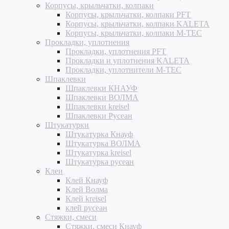
Корпусы, крыльчатки, колпаки
Корпусы, крыльчатки, колпаки PFT
Корпусы, крыльчатки, колпаки KALETA
Корпусы, крыльчатки, колпаки M-TEC
Прокладки, уплотнения
Прокладки, уплотнения PFT
Прокладки и уплотнения KALETA
Прокладки, уплотнители M-TEC
Шпаклевки
Шпаклевки КНАУФ
Шпаклевки ВОЛМА
Шпаклевки kreisel
Шпаклевки Русеан
Штукатурки
Штукатурка Кнауф
Штукатурка ВОЛМА
Штукатурка kreisel
Штукатурка русеан
Клеи
Клей Кнауф
Клей Волма
Клей kreisel
клей русеан
Стяжки, смеси
Стяжки, смеси Кнауф