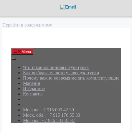
Перейти к содержимому
АРД Групп
Menu
Что такое машинная штукатурка
Как выбрать машинку для шукатурки
Почему важно вовремя менять комплектующие
Магазин
Избранное
Контакты
Москва: +7 915 099 42 30
Моск. обл.: +7 915 170 55 33
Москва : +7 926 533 87 87