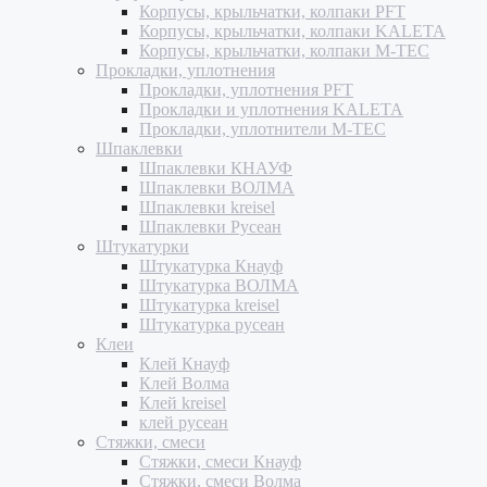
Корпусы, крыльчатки, колпаки PFT
Корпусы, крыльчатки, колпаки KALETA
Корпусы, крыльчатки, колпаки M-TEC
Прокладки, уплотнения
Прокладки, уплотнения PFT
Прокладки и уплотнения KALETA
Прокладки, уплотнители M-TEC
Шпаклевки
Шпаклевки КНАУФ
Шпаклевки ВОЛМА
Шпаклевки kreisel
Шпаклевки Русеан
Штукатурки
Штукатурка Кнауф
Штукатурка ВОЛМА
Штукатурка kreisel
Штукатурка русеан
Клеи
Клей Кнауф
Клей Волма
Клей kreisel
клей русеан
Стяжки, смеси
Стяжки, смеси Кнауф
Стяжки, смеси Волма