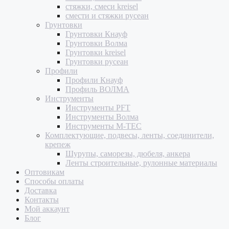
стяжки, смеси kreisel
смести и стяжки русеан
Грунтовки
Грунтовки Кнауф
Грунтовки Волма
Грунтовки kreisel
Грунтовки русеан
Профили
Профили Кнауф
Профиль ВОЛМА
Инструменты
Инструменты PFT
Инструменты Волма
Инструменты M-TEC
Комплектующие, подвесы, ленты, соединители,
крепеж
Шурупы, саморезы, дюбеля, анкера
Ленты строительные, рулонные материалы
Оптовикам
Способы оплаты
Доставка
Контакты
Мой аккаунт
Блог