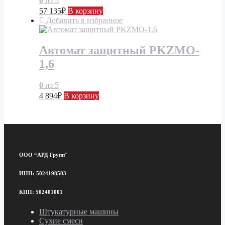
0
из 5
57 135
₽
В корзину
Добавить в избранное
Автомат защитный PKZMO-
1,6
0
из 5
4 894
₽
В корзину
ООО “АРД Групп"
ИНН: 5024198503
КПП: 502401001
Штукатурные машины
Сухие смеси