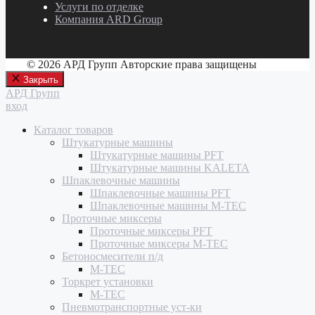
Услуги по отделке
Компания ARD Group
© 2026 АРД Групп Авторские права защищены
Закрыть
АРД Групп
вход
Каталог товаров
Штукатурные машины
Штукатурные машины PFT
Штукатурные машины KALETA
Шпаклевочные машины
Шпаклевочные машины PFT
Шпаклевочные машины M-TEC
Проточные миксеры
Проточные миксеры PFT
Проточные миксеры M-TEC
Бетоносмесители п/д
M-TEC
Торкрет установки
M-TEC
Пневмотранспортные уст-ки