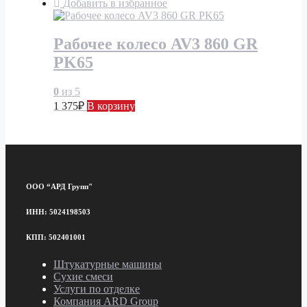
Добавить в избранное
Рабочее колесо AV3 860 GR
PK65
0
из 5
1 375
₽
В корзину
ООО “АРД Групп"
ИНН: 5024198503
КПП: 502401001
Штукатурные машины
Сухие смеси
Услуги по отделке
Компания ARD Group