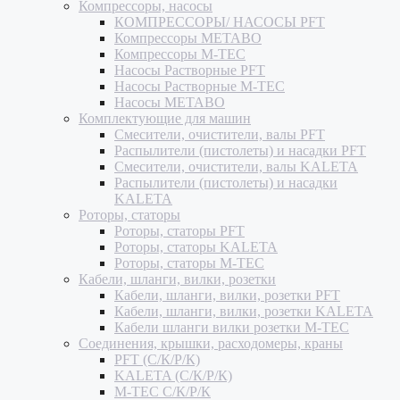
Компрессоры, насосы
КОМПРЕССОРЫ/ НАСОСЫ PFT
Компрессоры METABO
Компрессоры M-TEC
Насосы Растворные PFT
Насосы Растворные M-TEC
Насосы METABO
Комплектующие для машин
Смесители, очистители, валы PFT
Распылители (пистолеты) и насадки PFT
Смесители, очистители, валы KALETA
Распылители (пистолеты) и насадки
KALETA
Роторы, статоры
Роторы, статоры PFT
Роторы, статоры KALETA
Роторы, статоры M-TEC
Кабели, шланги, вилки, розетки
Кабели, шланги, вилки, розетки PFT
Кабели, шланги, вилки, розетки KALETA
Кабели шланги вилки розетки M-TEC
Соединения, крышки, расходомеры, краны
PFT (С/К/Р/К)
KALETA (С/К/Р/К)
M-TEC С/К/Р/К