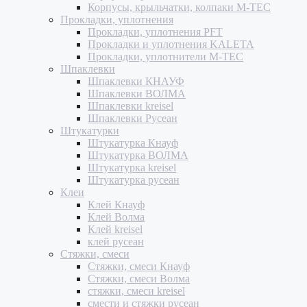
Корпусы, крыльчатки, колпаки M-TEC
Прокладки, уплотнения
Прокладки, уплотнения PFT
Прокладки и уплотнения KALETA
Прокладки, уплотнители M-TEC
Шпаклевки
Шпаклевки КНАУФ
Шпаклевки ВОЛМА
Шпаклевки kreisel
Шпаклевки Русеан
Штукатурки
Штукатурка Кнауф
Штукатурка ВОЛМА
Штукатурка kreisel
Штукатурка русеан
Клеи
Клей Кнауф
Клей Волма
Клей kreisel
клей русеан
Стяжки, смеси
Стяжки, смеси Кнауф
Стяжки, смеси Волма
стяжки, смеси kreisel
смести и стяжки русеан