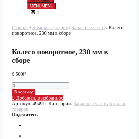
Меню
MENU
MENU
0
Главная
/
Комплектующие
/
Запасные части
/ Колесо
поворотное, 230 мм в сборе
Колесо поворотное, 230 мм в
сборе
6 500
₽
Количество
товара
В корзину
Колесо
Добавить в избранное
поворотное,
Артикул:
494911
Категории:
Запасные части
,
Каталог
230
товаров
мм
Поделитесь
в
сборе