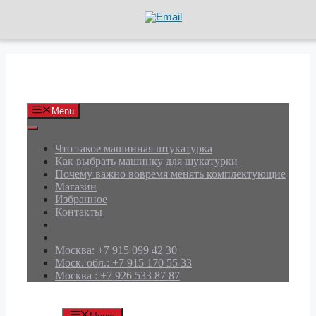
Перейти
к
содержимому
АРД Групп
Menu
Что такое машинная штукатурка
Как выбрать машинку для шукатурки
Почему важно вовремя менять комплектующие
Магазин
Избранное
Контакты
Москва: +7 915 099 42 30
Моск. обл.: +7 915 170 55 33
Москва : +7 926 533 87 87