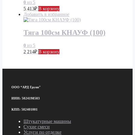
0
из 5
5 413
₽
В корзину
Добавить в избранное
Тяга 100см КНАУФ (100)
0
из 5
2 214
₽
В корзину
ООО “АРД Групп"
ИНН: 5024198503
КПП: 502401001
Штукатурные машины
Сухие смеси
Услуги по отделке