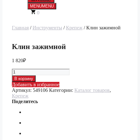
Меню
MENU
MENU
0
Главная
/
Инструменты
/
Крепеж
/ Клин зажимной
Клин зажимной
1 820
₽
Количество
товара
В корзину
Клин
Добавить в избранное
зажимной
Артикул:
549106
Категории:
Каталог товаров
,
Крепеж
Поделитесь