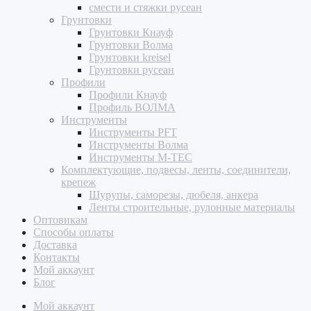
смести и стяжки русеан
Грунтовки
Грунтовки Кнауф
Грунтовки Волма
Грунтовки kreisel
Грунтовки русеан
Профили
Профили Кнауф
Профиль ВОЛМА
Инструменты
Инструменты PFT
Инструменты Волма
Инструменты M-TEC
Комплектующие, подвесы, ленты, соединители,
крепеж
Шурупы, саморезы, дюбеля, анкера
Ленты строительные, рулонные материалы
Оптовикам
Способы оплаты
Доставка
Контакты
Мой аккаунт
Блог
Мой аккаунт