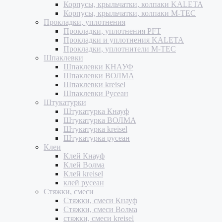
Корпусы, крыльчатки, колпаки KALETA
Корпусы, крыльчатки, колпаки M-TEC
Прокладки, уплотнения
Прокладки, уплотнения PFT
Прокладки и уплотнения KALETA
Прокладки, уплотнители M-TEC
Шпаклевки
Шпаклевки КНАУФ
Шпаклевки ВОЛМА
Шпаклевки kreisel
Шпаклевки Русеан
Штукатурки
Штукатурка Кнауф
Штукатурка ВОЛМА
Штукатурка kreisel
Штукатурка русеан
Клеи
Клей Кнауф
Клей Волма
Клей kreisel
клей русеан
Стяжки, смеси
Стяжки, смеси Кнауф
Стяжки, смеси Волма
стяжки, смеси kreisel