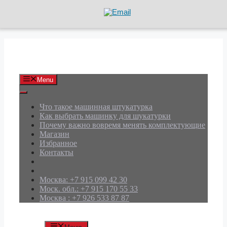
Перейти
к
содержимому
АРД Групп
Menu
Что такое машинная штукатурка
Как выбрать машинку для шукатурки
Почему важно вовремя менять комплектующие
Магазин
Избранное
Контакты
Москва: +7 915 099 42 30
Моск. обл.: +7 915 170 55 33
Москва : +7 926 533 87 87