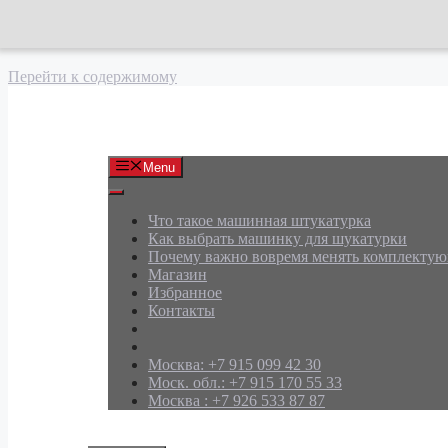
Перейти к содержимому
АРД Групп
Menu
Что такое машинная штукатурка
Как выбрать машинку для шукатурки
Почему важно вовремя менять комплекту
Магазин
Избранное
Контакты
Москва: +7 915 099 42 30
Моск. обл.: +7 915 170 55 33
Москва : +7 926 533 87 87