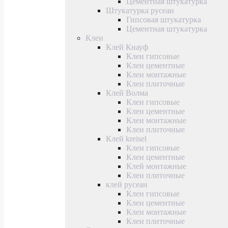
Цементная штукатурка
Штукатурка русеан
Гипсовая штукатурка
Цементная штукатурка
Клеи
Клей Кнауф
Клеи гипсовые
Клеи цементные
Клеи монтажные
Клеи плиточные
Клей Волма
Клеи гипсовые
Клеи цементные
Клеи монтажные
Клеи плиточные
Клей kreisel
Клеи гипсовые
Клеи цементные
Клей монтажные
Клеи плиточные
клей русеан
Клеи гипсовые
Клеи цементные
Клеи монтажные
Клеи плиточные