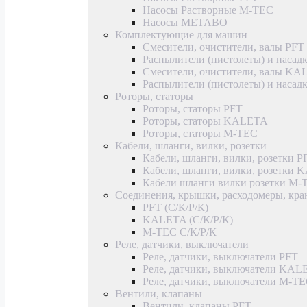
Насосы Растворные M-TEC
Насосы METABO
Комплектующие для машин
Смесители, очистители, валы PFT
Распылители (пистолеты) и насад
Смесители, очистители, валы K
Распылители (пистолеты) и наса
Роторы, статоры
Роторы, статоры PFT
Роторы, статоры KALETA
Роторы, статоры M-TEC
Кабели, шланги, вилки, розетки
Кабели, шланги, вилки, розетки P
Кабели, шланги, вилки, розетки
Кабели шланги вилки розетки M-
Соединения, крышки, расходомеры, кр
PFT (С/К/Р/К)
KALETA (С/К/Р/К)
M-TEC С/К/Р/К
Реле, датчики, выключатели
Реле, датчики, выключатели PFT
Реле, датчики, выключатели KAL
Реле, датчики, выключатели M-T
Вентили, клапаны
Вентили, клапаны PFT