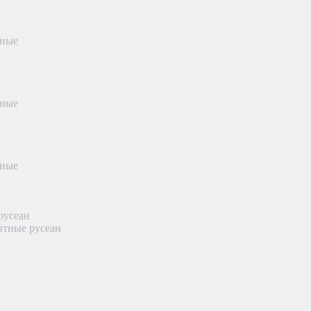
тные
тные
тные
русеан
нтные русеан