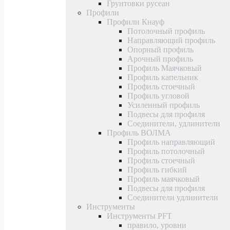
Грунтовки русеан
Профили
Профили Кнауф
Потолочный профиль
Направляющий профиль
Опорный профиль
Арочный профиль
Профиль Маячковый
Профиль капельник
Профиль стоечный
Профиль угловой
Усиленный профиль
Подвесы для профиля
Соединители, удлинители
Профиль ВОЛМА
Профиль направляющий
Профиль потолочный
Профиль стоечный
Профиль гибкий
Профиль маячковый
Подвесы для профиля
Соединители удлинители
Инструменты
Инструменты PFT
правило, уровни