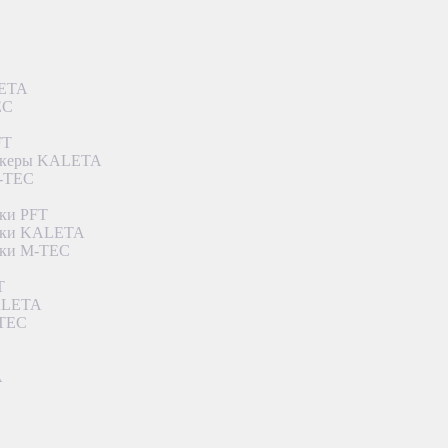
LETA
EC
FT
ункеры KALETA
M-TEC
ки PFT
етки KALETA
тки M-TEC
T
KALETA
-TEC
A