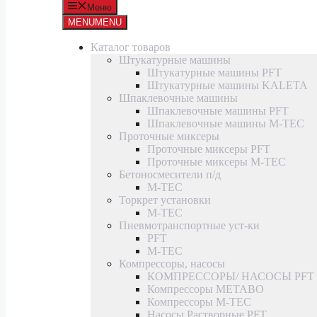
Меню
MENU
MENU
Каталог товаров
Штукатурные машины
Штукатурные машины PFT
Штукатурные машины KALETA
Шпаклевочные машины
Шпаклевочные машины PFT
Шпаклевочные машины M-TEC
Проточные миксеры
Проточные миксеры PFT
Проточные миксеры M-TEC
Бетоносмесители п/д
M-TEC
Торкрет установки
M-TEC
Пневмотранспортные уст-ки
PFT
M-TEC
Компрессоры, насосы
КОМПРЕССОРЫ/ НАСОСЫ PFT
Компрессоры METABO
Компрессоры M-TEC
Насосы Растворные PFT