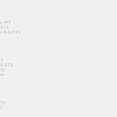
ки PFT
ALETA
дки KALETA
FT
 KALETA
TEC
аны
ETA
EC