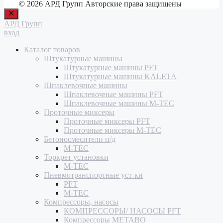
© 2026 АРД Групп Авторские права защищены
Закрыть
АРД Групп
вход
Каталог товаров
Штукатурные машины
Штукатурные машины PFT
Штукатурные машины KALETA
Шпаклевочные машины
Шпаклевочные машины PFT
Шпаклевочные машины M-TEC
Проточные миксеры
Проточные миксеры PFT
Проточные миксеры M-TEC
Бетоносмесители п/д
M-TEC
Торкрет установки
M-TEC
Пневмотранспортные уст-ки
PFT
M-TEC
Компрессоры, насосы
КОМПРЕССОРЫ/ НАСОСЫ PFT
Компрессоры METABO