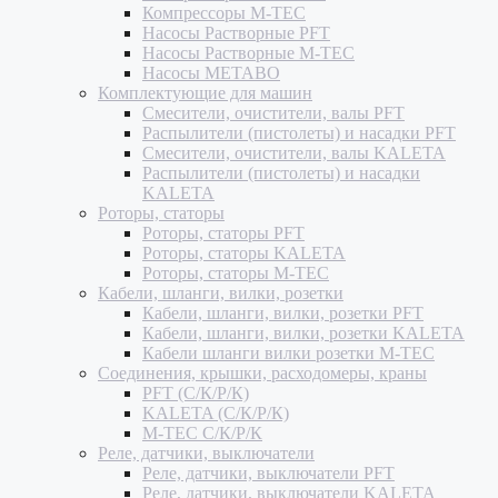
Компрессоры M-TEC
Насосы Растворные PFT
Насосы Растворные M-TEC
Насосы METABO
Комплектующие для машин
Смесители, очистители, валы PFT
Распылители (пистолеты) и насадки PFT
Смесители, очистители, валы KALETA
Распылители (пистолеты) и насадки
KALETA
Роторы, статоры
Роторы, статоры PFT
Роторы, статоры KALETA
Роторы, статоры M-TEC
Кабели, шланги, вилки, розетки
Кабели, шланги, вилки, розетки PFT
Кабели, шланги, вилки, розетки KALETA
Кабели шланги вилки розетки M-TEC
Соединения, крышки, расходомеры, краны
PFT (С/К/Р/К)
KALETA (С/К/Р/К)
M-TEC С/К/Р/К
Реле, датчики, выключатели
Реле, датчики, выключатели PFT
Реле, датчики, выключатели KALETA