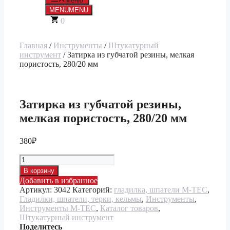
Меню
MENU
MENU
0
Главная
/
Инструменты
/
Штукатурный
инструмент
/ Затирка из губчатой резины, мелкая
пористость, 280/20 мм
Затирка из губчатой резины,
мелкая пористость, 280/20 мм
380
₽
Количество
товара
В корзину
Затирка
Добавить в избранное
из
Артикул:
3042
Категорий:
гладилка, шпатели M-TEC
,
губчатой
Гладилки, шпатели, терки, кельмы
,
Инструменты
,
резины,
Инструменты M-TEC
,
Каталог товаров
,
мелкая
Штукатурный инструмент
пористость,
Поделитесь