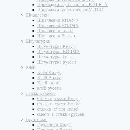
Прокладки и уплотнения KALETA
Прокладки, уплотнители M-TEC
Шпаклевки
Шпаклевки КНАУФ
Шпаклевки ВОЛМА
Шпаклевки kreisel
Шпаклевки Русеан
Штукатурки
Штукатурка Кнауф
Штукатурка ВОЛМА
Штукатурка kreisel
Штукатурка русеан
Клеи
Клей Кнауф
Клей Волма
Клей kreisel
клей русеан
Стяжки, смеси
Стяжки, смеси Кнауф
Стяжки, смеси Волма
стяжки, смеси kreisel
смести и стяжки русеан
Грунтовки
Грунтовки Кнауф
Грунтовки Волма