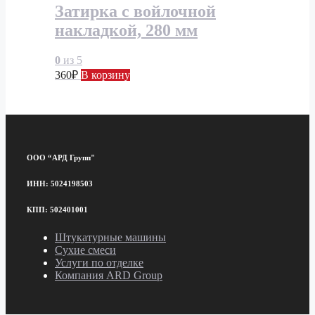
Затирка с войлочной
накладкой, 280 мм
0
из 5
360
₽
В корзину
ООО “АРД Групп"
ИНН: 5024198503
КПП: 502401001
Штукатурные машины
Сухие смеси
Услуги по отделке
Компания ARD Group