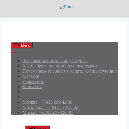
Перейти
к
содержимому
АРД Групп
Menu
Что такое машинная штукатурка
Как выбрать машинку для шукатурки
Почему важно вовремя менять комплектующие
Магазин
Избранное
Контакты
Москва: +7 915 099 42 30
Моск. обл.: +7 915 170 55 33
Москва : +7 926 533 87 87