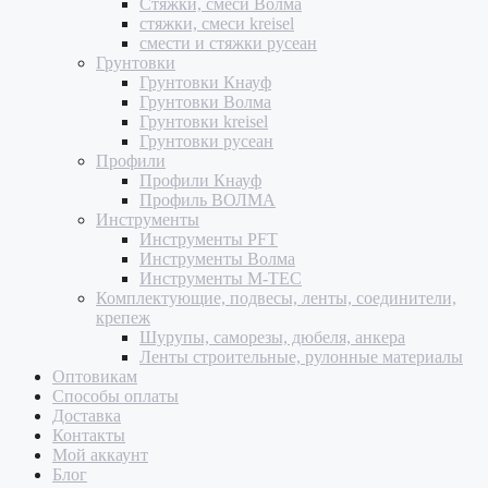
Стяжки, смеси Волма
стяжки, смеси kreisel
смести и стяжки русеан
Грунтовки
Грунтовки Кнауф
Грунтовки Волма
Грунтовки kreisel
Грунтовки русеан
Профили
Профили Кнауф
Профиль ВОЛМА
Инструменты
Инструменты PFT
Инструменты Волма
Инструменты M-TEC
Комплектующие, подвесы, ленты, соединители,
крепеж
Шурупы, саморезы, дюбеля, анкера
Ленты строительные, рулонные материалы
Оптовикам
Способы оплаты
Доставка
Контакты
Мой аккаунт
Блог