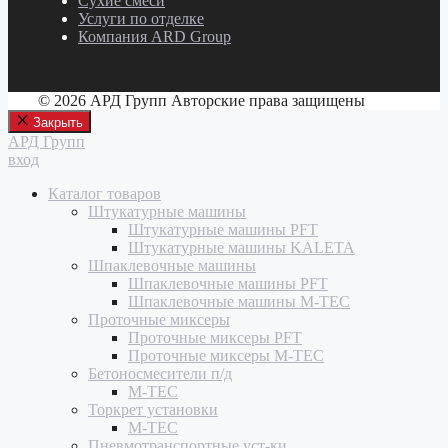
Сухие смеси
Услуги по отделке
Компания ARD Group
© 2026 АРД Групп Авторские права защищены
Закрыть
АРД Групп
вход
Каталог товаров
Штукатурные машины
Штукатурные машины PFT
Штукатурные машины KALETA
Шпаклевочные машины
Шпаклевочные машины PFT
Шпаклевочные машины M-TEC
Проточные миксеры
Проточные миксеры PFT
Проточные миксеры M-TEC
Бетоносмесители п/д
M-TEC
Торкрет установки
M-TEC
Пневмотранспортные уст-ки