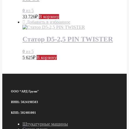
0
из 5
33 726
₽
В корзину
Добавить в избранное
Статор D5-2,5 PIN TWISTER
0
из 5
5 625
₽
В корзину
ООО “АРД Групп"
ИНН: 5024198503
КПП: 502401001
Штукатурные машины