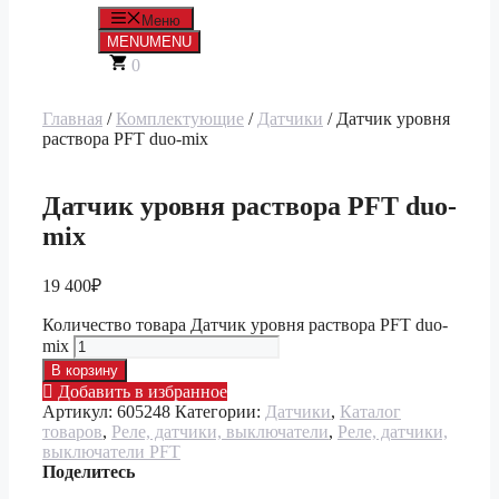
Меню
MENU
MENU
0
Главная
/
Комплектующие
/
Датчики
/ Датчик уровня
раствора PFT duo-mix
Датчик уровня раствора PFT duo-
mix
19 400
₽
Количество товара Датчик уровня раствора PFT duo-
mix
В корзину
Добавить в избранное
Артикул:
605248
Категории:
Датчики
,
Каталог
товаров
,
Реле, датчики, выключатели
,
Реле, датчики,
выключатели PFT
Поделитесь