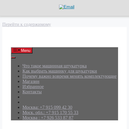
Перейти к содержимому
АРД Групп
Menu
Что такое машинная штукатурка
Как выбрать машинку для шукатурки
Почему важно вовремя менять комплектующие
Магазин
Избранное
Контакты
Москва: +7 915 099 42 30
Моск. обл.: +7 915 170 55 33
Москва : +7 926 533 87 87