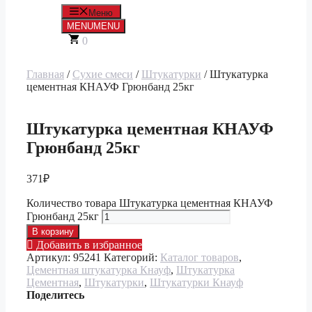
Меню
MENU
MENU
0
Главная
/
Сухие смеси
/
Штукатурки
/ Штукатурка
цементная КНАУФ Грюнбанд 25кг
Штукатурка цементная КНАУФ
Грюнбанд 25кг
371
₽
Количество товара Штукатурка цементная КНАУФ
Грюнбанд 25кг
В корзину
Добавить в избранное
Артикул:
95241
Категорий:
Каталог товаров
,
Цементная штукатурка Кнауф
,
Штукатурка
Цементная
,
Штукатурки
,
Штукатурки Кнауф
Поделитесь