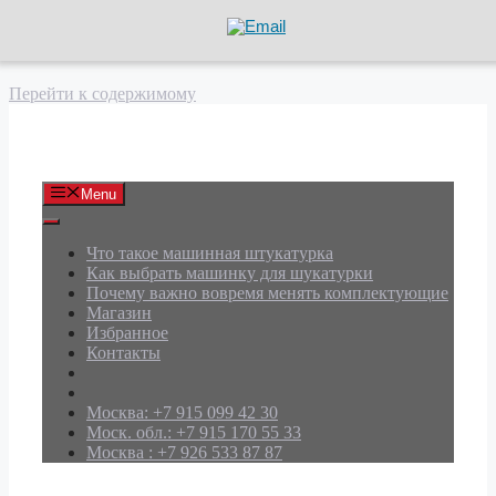
Перейти к содержимому
АРД Групп
Menu
Что такое машинная штукатурка
Как выбрать машинку для шукатурки
Почему важно вовремя менять комплектующие
Магазин
Избранное
Контакты
Москва: +7 915 099 42 30
Моск. обл.: +7 915 170 55 33
Москва : +7 926 533 87 87