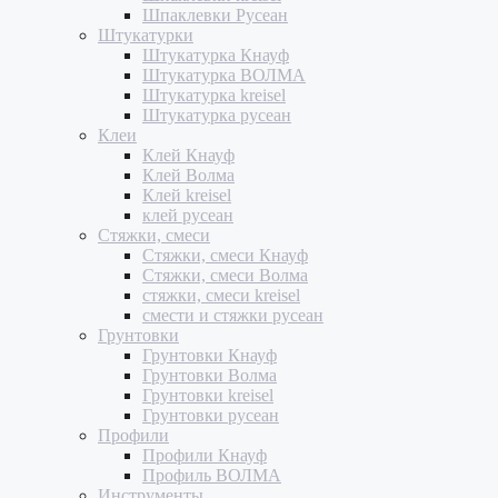
Шпаклевки Русеан
Штукатурки
Штукатурка Кнауф
Штукатурка ВОЛМА
Штукатурка kreisel
Штукатурка русеан
Клеи
Клей Кнауф
Клей Волма
Клей kreisel
клей русеан
Стяжки, смеси
Стяжки, смеси Кнауф
Стяжки, смеси Волма
стяжки, смеси kreisel
смести и стяжки русеан
Грунтовки
Грунтовки Кнауф
Грунтовки Волма
Грунтовки kreisel
Грунтовки русеан
Профили
Профили Кнауф
Профиль ВОЛМА
Инструменты