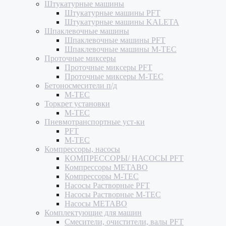
Штукатурные машины
Штукатурные машины PFT
Штукатурные машины KALETA
Шпаклевочные машины
Шпаклевочные машины PFT
Шпаклевочные машины M-TEC
Проточные миксеры
Проточные миксеры PFT
Проточные миксеры M-TEC
Бетоносмесители п/д
M-TEC
Торкрет установки
M-TEC
Пневмотранспортные уст-ки
PFT
M-TEC
Компрессоры, насосы
КОМПРЕССОРЫ/ НАСОСЫ PFT
Компрессоры METABO
Компрессоры M-TEC
Насосы Растворные PFT
Насосы Растворные M-TEC
Насосы METABO
Комплектующие для машин
Смесители, очистители, валы PFT