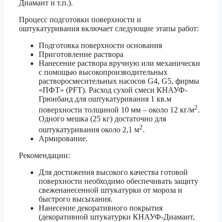
Диамант и т.п.).
Процесс подготовки поверхности и
оштукатуривания включает следующие этапы работ:
Подготовка поверхности основания
Приготовление раствора
Нанесение раствора вручную или механически
с помощью высокопроизводительных
растворосмесительных насосов G4, G5, фирмы
«ПФТ» (PFT). Расход сухой смеси КНАУФ-
Грюнбанд для оштукатуривания 1 кв.м
2
поверхности толщиной 10 мм – около 12 кг/м
.
Одного мешка (25 кг) достаточно для
2
оштукатуривания около 2,1 м
.
Армирование.
Рекомендации:
Для достижения высокого качества готовой
поверхности необходимо обеспечивать защиту
свеженанесенной штукатурки от мороза и
быстрого высыхания.
Нанесение декоративного покрытия
(декоративной штукатурки КНАУФ-Диамант,