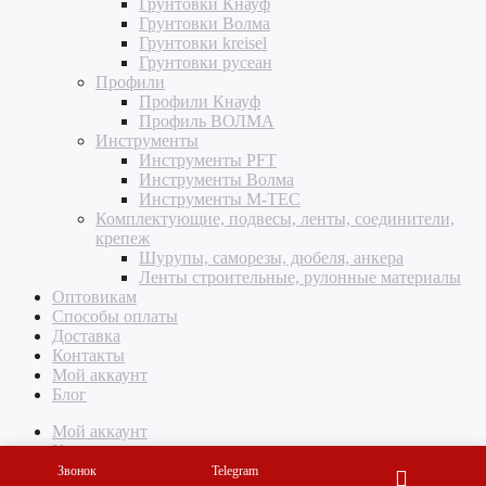
Грунтовки Кнауф
Грунтовки Волма
Грунтовки kreisel
Грунтовки русеан
Профили
Профили Кнауф
Профиль ВОЛМА
Инструменты
Инструменты PFT
Инструменты Волма
Инструменты M-TEC
Комплектующие, подвесы, ленты, соединители,
крепеж
Шурупы, саморезы, дюбеля, анкера
Ленты строительные, рулонные материалы
Оптовикам
Способы оплаты
Доставка
Контакты
Мой аккаунт
Блог
Мой аккаунт
Корзина
Звонок
Telegram