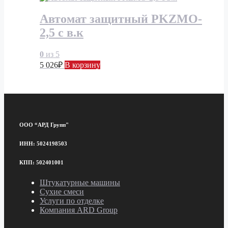
Автомат защитный PKZMO-
2,5 с в.к
0
из 5
5 026
₽
В корзину
ООО “АРД Групп"
ИНН: 5024198503
КПП: 502401001
Штукатурные машины
Сухие смеси
Услуги по отделке
Компания ARD Group