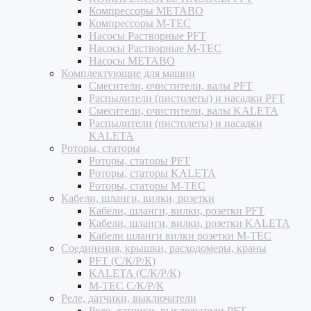
Компрессоры METABO
Компрессоры M-TEC
Насосы Растворные PFT
Насосы Растворные M-TEC
Насосы METABO
Комплектующие для машин
Смесители, очистители, валы PFT
Распылители (пистолеты) и насадки PFT
Смесители, очистители, валы KALETA
Распылители (пистолеты) и насадки
KALETA
Роторы, статоры
Роторы, статоры PFT
Роторы, статоры KALETA
Роторы, статоры M-TEC
Кабели, шланги, вилки, розетки
Кабели, шланги, вилки, розетки PFT
Кабели, шланги, вилки, розетки KALETA
Кабели шланги вилки розетки M-TEC
Соединения, крышки, расходомеры, краны
PFT (С/К/Р/К)
KALETA (С/К/Р/К)
M-TEC С/К/Р/К
Реле, датчики, выключатели
Реле, датчики, выключатели PFT