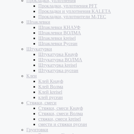
Прокладки, уплотнения
Прокладки, уплотнения PFT
Прокладки и уплотнения KALETA
Прокладки, уплотнители M-TEC
Шпаклевки
Шпаклевки КНАУФ
Шпаклевки ВОЛМА
Шпаклевки kreisel
Шпаклевки Русеан
Штукатурки
Штукатурка Кнауф
Штукатурка ВОЛМА
Штукатурка kreisel
Штукатурка русеан
Клеи
Клей Кнауф
Клей Волма
Клей kreisel
клей русеан
Стяжки, смеси
Стяжки, смеси Кнауф
Стяжки, смеси Волма
стяжки, смеси kreisel
смести и стяжки русеан
Грунтовки