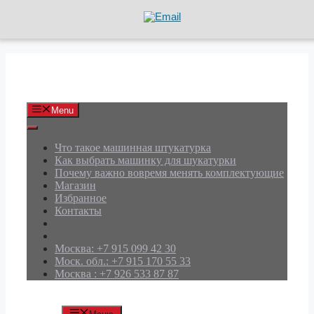
Перейти
к
содержимому
АРД Групп
Menu
Что такое машинная штукатурка
Как выбрать машинку для шукатурки
Почему важно вовремя менять комплектующие
Магазин
Избранное
Контакты
Москва: +7 915 099 42 30
Моск. обл.: +7 915 170 55 33
Москва : +7 926 533 87 87