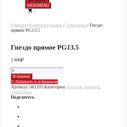
Меню
MENU
MENU
0
Главная
/
Комплектующие
/
Электрика
/ Гнездо
прямое PG13.5
Гнездо прямое PG13.5
2 890
₽
Количество
товара
В корзину
Гнездо
Добавить в избранное
прямое
Артикул:
601193
Категории:
Каталог товаров
,
PG13.5
Электрика
Поделитесь