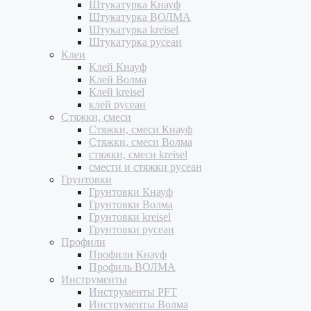
Штукатурка Кнауф
Штукатурка ВОЛМА
Штукатурка kreisel
Штукатурка русеан
Клеи
Клей Кнауф
Клей Волма
Клей kreisel
клей русеан
Стяжки, смеси
Стяжки, смеси Кнауф
Стяжки, смеси Волма
стяжки, смеси kreisel
смести и стяжки русеан
Грунтовки
Грунтовки Кнауф
Грунтовки Волма
Грунтовки kreisel
Грунтовки русеан
Профили
Профили Кнауф
Профиль ВОЛМА
Инструменты
Инструменты PFT
Инструменты Волма