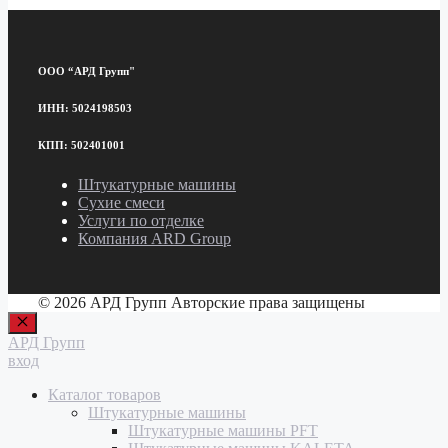
ООО “АРД Групп"
ИНН: 5024198503
КПП: 502401001
Штукатурные машины
Сухие смеси
Услуги по отделке
Компания ARD Group
© 2026 АРД Групп Авторские права защищены
Закрыть
АРД Групп
вход
Каталог товаров
Штукатурные машины
Штукатурные машины PFT