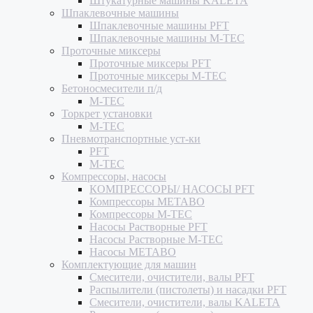
Штукатурные машины KALETA
Шпаклевочные машины
Шпаклевочные машины PFT
Шпаклевочные машины M-TEC
Проточные миксеры
Проточные миксеры PFT
Проточные миксеры M-TEC
Бетоносмесители п/д
M-TEC
Торкрет установки
M-TEC
Пневмотранспортные уст-ки
PFT
M-TEC
Компрессоры, насосы
КОМПРЕССОРЫ/ НАСОСЫ PFT
Компрессоры METABO
Компрессоры M-TEC
Насосы Растворные PFT
Насосы Растворные M-TEC
Насосы METABO
Комплектующие для машин
Смесители, очистители, валы PFT
Распылители (пистолеты) и насадки PFT
Смесители, очистители, валы KALETA