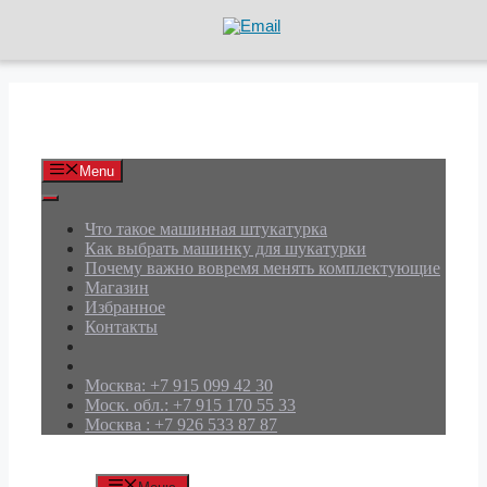
Перейти
к
содержимому
АРД Групп
Menu
Что такое машинная штукатурка
Как выбрать машинку для шукатурки
Почему важно вовремя менять комплектующие
Магазин
Избранное
Контакты
Москва: +7 915 099 42 30
Моск. обл.: +7 915 170 55 33
Москва : +7 926 533 87 87