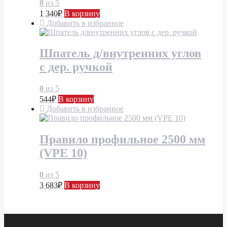
0
из 5
1 340
₽
В корзину
Добавить в избранное
Шпатель д/внутренних углов
с дер. ручкой
0
из 5
544
₽
В корзину
Добавить в избранное
Правило профильное 2500 мм
(VPE 10)
0
из 5
3 683
₽
В корзину