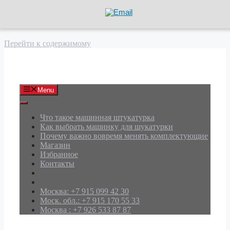
Перейти к содержимому
АРД Групп
Menu
Что такое машинная штукатурка
Как выбрать машинку для шукатурки
Почему важно вовремя менять комплектующие
Магазин
Избранное
Контакты
Москва: +7 915 099 42 30
Моск. обл.: +7 915 170 55 33
Москва : +7 926 533 87 87