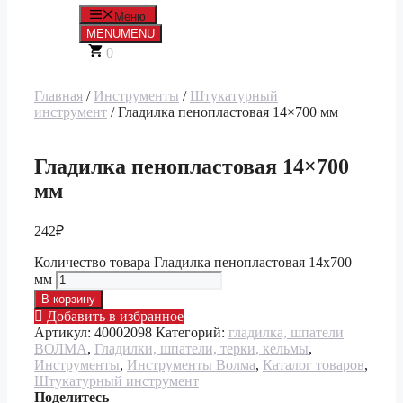
Меню
MENU
MENU
0
Главная
/
Инструменты
/
Штукатурный
инструмент
/ Гладилка пенопластовая 14×700 мм
Гладилка пенопластовая 14×700
мм
242
₽
Количество товара Гладилка пенопластовая 14x700
мм
В корзину
Добавить в избранное
Артикул:
40002098
Категорий:
гладилка, шпатели
ВОЛМА
,
Гладилки, шпатели, терки, кельмы
,
Инструменты
,
Инструменты Волма
,
Каталог товаров
,
Штукатурный инструмент
Поделитесь