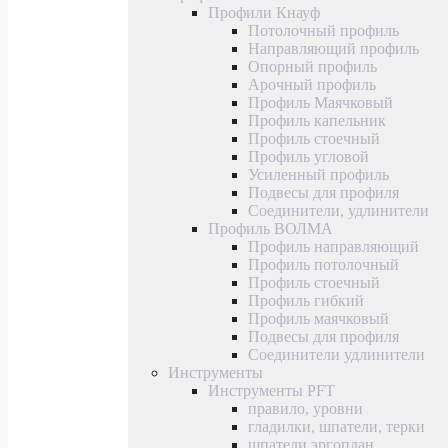
Профили Кнауф
Потолочный профиль
Направляющий профиль
Опорный профиль
Арочный профиль
Профиль Маячковый
Профиль капельник
Профиль стоечный
Профиль угловой
Усиленный профиль
Подвесы для профиля
Соединители, удлинители
Профиль ВОЛМА
Профиль направляющий
Профиль потолочный
Профиль стоечный
Профиль гибкий
Профиль маячковый
Подвесы для профиля
Соединители удлинители
Инструменты
Инструменты PFT
правило, уровни
гладилки, шпатели, терки
шпатели эргоплан