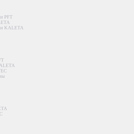
ки PFT
ALETA
дки KALETA
FT
 KALETA
TEC
аны
ETA
EC