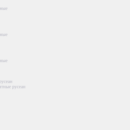
тные
тные
тные
русеан
нтные русеан