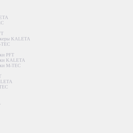
LETA
EC
FT
ункеры KALETA
M-TEC
ки PFT
етки KALETA
тки M-TEC
T
KALETA
-TEC
A