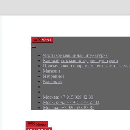
Перейти
к
содержимому
АРД Групп
Menu
Что такое машинная штукатурка
Как выбрать машинку для шукатурки
Почему важно вовремя менять комплекту
Магазин
Избранное
Контакты
Москва: +7 915 099 42 30
Моск. обл.: +7 915 170 55 33
Москва : +7 926 533 87 87
Меню