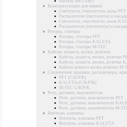
Насосы METABO
Комплектующие для машин
Смесители, очистители, валы PFT
Распылители (пистолеты) и насад
Смесители, очистители, валы K
Распылители (пистолеты) и наса
Роторы, статоры
Роторы, статоры PFT
Роторы, статоры KALETA
Роторы, статоры M-TEC
Кабели, шланги, вилки, розетки
Кабели, шланги, вилки, розетки P
Кабели, шланги, вилки, розетки
Кабели шланги вилки розетки M-
Соединения, крышки, расходомеры, кр
PFT (С/К/Р/К)
KALETA (С/К/Р/К)
M-TEC С/К/Р/К
Реле, датчики, выключатели
Реле, датчики, выключатели PFT
Реле, датчики, выключатели KAL
Реле, датчики, выключатели M-T
Вентили, клапаны
Вентили, клапаны PFT
Вентили, клапаны KALETA