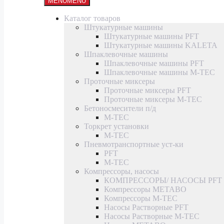
MENU
MENU
Каталог товаров
Штукатурные машины
Штукатурные машины PFT
Штукатурные машины KALETA
Шпаклевочные машины
Шпаклевочные машины PFT
Шпаклевочные машины M-TEC
Проточные миксеры
Проточные миксеры PFT
Проточные миксеры M-TEC
Бетоносмесители п/д
M-TEC
Торкрет установки
M-TEC
Пневмотранспортные уст-ки
PFT
M-TEC
Компрессоры, насосы
КОМПРЕССОРЫ/ НАСОСЫ PFT
Компрессоры METABO
Компрессоры M-TEC
Насосы Растворные PFT
Насосы Растворные M-TEC