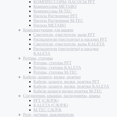
КОМПРЕССОРЫ/ НАСОСЫ PFT
Компрессоры METABO
Компрессоры M-TEC
Насосы Растворные PFT
Насосы Растворные M-TEC
Насосы METABO
Комплектующие для машин
Смесители, очистители, валы PFT
Распылители (пистолеты) и насадки PFT
Смесители, очистители, валы KALETA
Распылители (пистолеты) и насадки
KALETA
Роторы, статоры
Роторы, статоры PFT
Роторы, статоры KALETA
Роторы, статоры M-TEC
Кабели, шланги, вилки, розетки
Кабели, шланги, вилки, розетки PFT
Кабели, шланги, вилки, розетки KALETA
Кабели шланги вилки розетки M-TEC
Соединения, крышки, расходомеры, краны
PFT (С/К/Р/К)
KALETA (С/К/Р/К)
M-TEC С/К/Р/К
Реле, датчики, выключатели