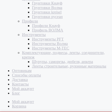
Грунтовки Кнауф
Грунтовки Волма
Грунтовки kreisel
Грунтовки русеан
Профили
Профили Кнауф
Профиль ВОЛМА
Инструменты
Инструменты PFT
Инструменты Волма
Инструменты M-TEC
Комплектующие, подвесы, ленты, соединители,
крепеж
Шурупы, саморезы, дюбеля, анкера
Ленты строительные, рулонные материалы
Оптовикам
Способы оплаты
Доставка
Контакты
Мой аккаунт
Блог
Мой аккаунт
Корзина