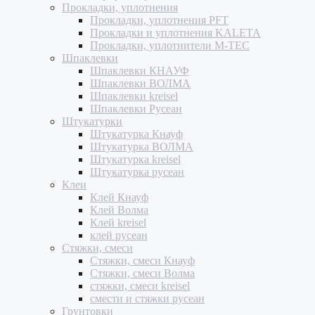
Прокладки, уплотнения
Прокладки, уплотнения PFT
Прокладки и уплотнения KALETA
Прокладки, уплотнители M-TEC
Шпаклевки
Шпаклевки КНАУФ
Шпаклевки ВОЛМА
Шпаклевки kreisel
Шпаклевки Русеан
Штукатурки
Штукатурка Кнауф
Штукатурка ВОЛМА
Штукатурка kreisel
Штукатурка русеан
Клеи
Клей Кнауф
Клей Волма
Клей kreisel
клей русеан
Стяжки, смеси
Стяжки, смеси Кнауф
Стяжки, смеси Волма
стяжки, смеси kreisel
смести и стяжки русеан
Грунтовки