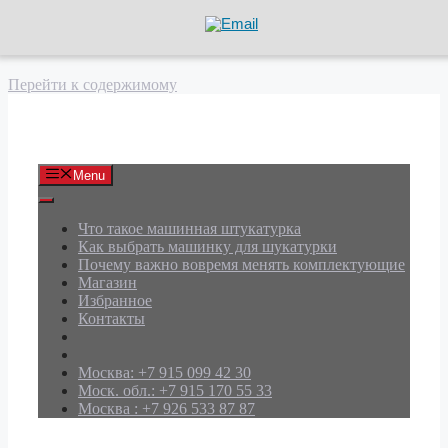
Перейти к содержимому
АРД Групп
Menu
Что такое машинная штукатурка
Как выбрать машинку для шукатурки
Почему важно вовремя менять комплектующие
Магазин
Избранное
Контакты
Москва: +7 915 099 42 30
Моск. обл.: +7 915 170 55 33
Москва : +7 926 533 87 87