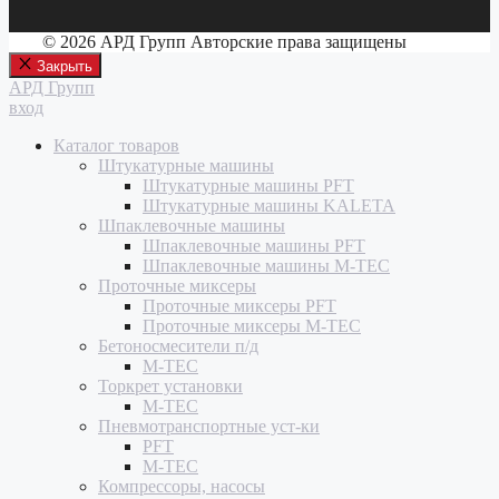
© 2026 АРД Групп Авторские права защищены
Закрыть
АРД Групп
вход
Каталог товаров
Штукатурные машины
Штукатурные машины PFT
Штукатурные машины KALETA
Шпаклевочные машины
Шпаклевочные машины PFT
Шпаклевочные машины M-TEC
Проточные миксеры
Проточные миксеры PFT
Проточные миксеры M-TEC
Бетоносмесители п/д
M-TEC
Торкрет установки
M-TEC
Пневмотранспортные уст-ки
PFT
M-TEC
Компрессоры, насосы