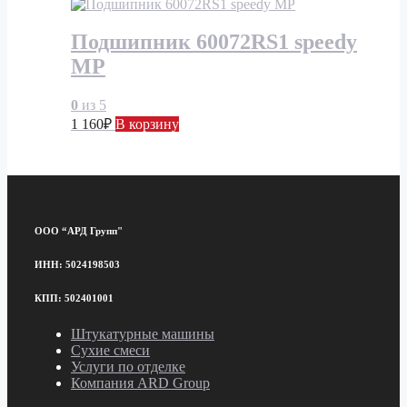
Подшипник 60072RS1 speedy
MP
0
из 5
1 160
₽
В корзину
ООО “АРД Групп"
ИНН: 5024198503
КПП: 502401001
Штукатурные машины
Сухие смеси
Услуги по отделке
Компания ARD Group