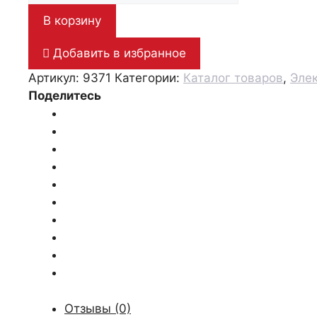
Автомат
В корзину
защитный
PKZMO-
Добавить в избранное
16
Артикул:
9371
Категории:
Каталог товаров
,
Эле
с
Поделитесь
в.к
Отзывы (0)