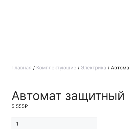
Главная
/
Комплектующие
/
Электрика
/ Автома
Автомат защитный 
5 555
₽
Количество
товара