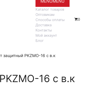
MENU
MENU
Каталог товаров
Оптовикам
0
Способы оплаты
Доставка
Контакты
Мой аккаунт
Блог
т защитный PKZMO-16 с в.к
PKZMO-16 с в.к