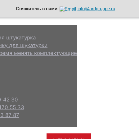
Свяжитесь с нами
info@ardgruppe.ru
ая штукатурка
нку для шукатурки
ремя менять комплектующие
9 42 30
 170 55 33
3 87 87