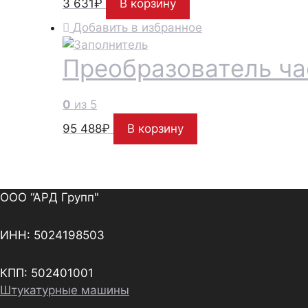
3 631
₽
В корзину
Добавить в избранное
Преобразователь ча
0
из 5
95 488
₽
В корзину
ООО “АРД Групп"
ИНН: 5024198503
КПП: 502401001
Штукатурные машины