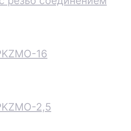
 с резьб соединением
PKZMO-16
PKZMO-2,5