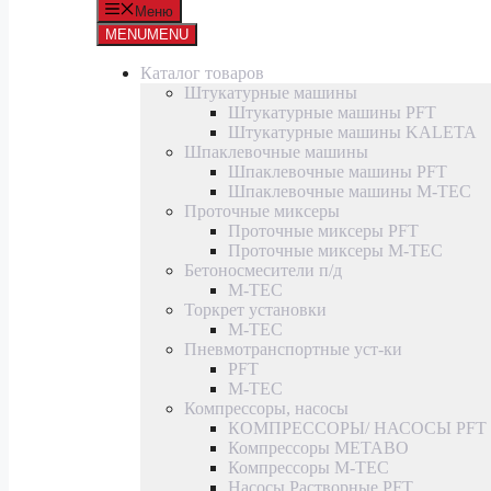
Меню
MENU
MENU
Каталог товаров
Штукатурные машины
Штукатурные машины PFT
Штукатурные машины KALETA
Шпаклевочные машины
Шпаклевочные машины PFT
Шпаклевочные машины M-TEC
Проточные миксеры
Проточные миксеры PFT
Проточные миксеры M-TEC
Бетоносмесители п/д
M-TEC
Торкрет установки
M-TEC
Пневмотранспортные уст-ки
PFT
M-TEC
Компрессоры, насосы
КОМПРЕССОРЫ/ НАСОСЫ PFT
Компрессоры METABO
Компрессоры M-TEC
Насосы Растворные PFT