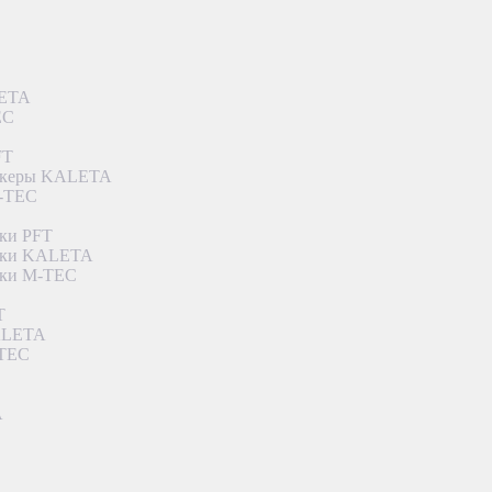
LETA
EC
FT
ункеры KALETA
M-TEC
ки PFT
етки KALETA
тки M-TEC
T
KALETA
-TEC
A