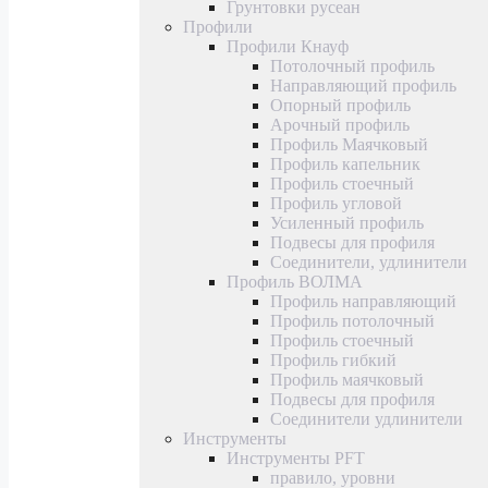
Грунтовки русеан
Профили
Профили Кнауф
Потолочный профиль
Направляющий профиль
Опорный профиль
Арочный профиль
Профиль Маячковый
Профиль капельник
Профиль стоечный
Профиль угловой
Усиленный профиль
Подвесы для профиля
Соединители, удлинители
Профиль ВОЛМА
Профиль направляющий
Профиль потолочный
Профиль стоечный
Профиль гибкий
Профиль маячковый
Подвесы для профиля
Соединители удлинители
Инструменты
Инструменты PFT
правило, уровни