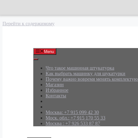
Перейти к содержимому
АРД Групп
Menu
Что такое машинная штукатурка
Как выбрать машинку для шукатурки
Почему важно вовремя менять комплекту
Магазин
Избранное
Контакты
Москва: +7 915 099 42 30
Моск. обл.: +7 915 170 55 33
Москва : +7 926 533 87 87