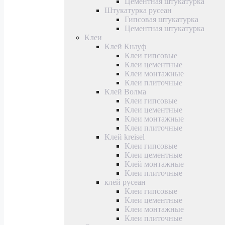
Цементная штукатурка
Штукатурка русеан
Гипсовая штукатурка
Цементная штукатурка
Клеи
Клей Кнауф
Клеи гипсовые
Клеи цементные
Клеи монтажные
Клеи плиточные
Клей Волма
Клеи гипсовые
Клеи цементные
Клеи монтажные
Клеи плиточные
Клей kreisel
Клеи гипсовые
Клеи цементные
Клей монтажные
Клеи плиточные
клей русеан
Клеи гипсовые
Клеи цементные
Клеи монтажные
Клеи плиточные