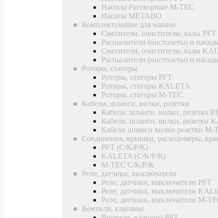
Насосы Растворные M-TEC
Насосы METABO
Комплектующие для машин
Смесители, очистители, валы PFT
Распылители (пистолеты) и насад
Смесители, очистители, валы K
Распылители (пистолеты) и наса
Роторы, статоры
Роторы, статоры PFT
Роторы, статоры KALETA
Роторы, статоры M-TEC
Кабели, шланги, вилки, розетки
Кабели, шланги, вилки, розетки P
Кабели, шланги, вилки, розетки
Кабели шланги вилки розетки M-
Соединения, крышки, расходомеры, кр
PFT (С/К/Р/К)
KALETA (С/К/Р/К)
M-TEC С/К/Р/К
Реле, датчики, выключатели
Реле, датчики, выключатели PFT
Реле, датчики, выключатели KAL
Реле, датчики, выключатели M-T
Вентили, клапаны
Вентили, клапаны PFT