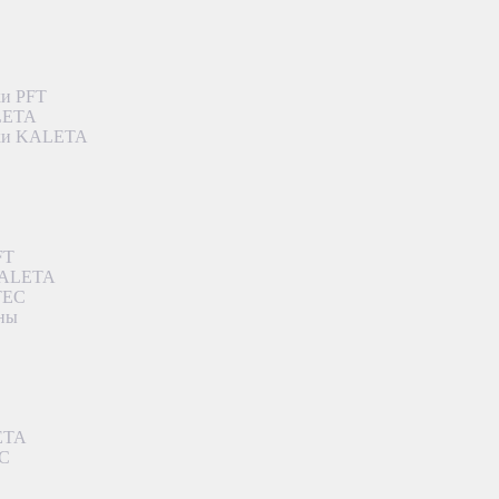
ки PFT
ALETA
дки KALETA
FT
 KALETA
TEC
аны
ETA
EC