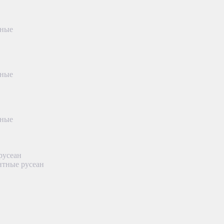
тные
тные
тные
русеан
нтные русеан