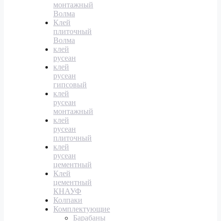
монтажный
Волма
Клей
плиточный
Волма
клей
русеан
клей
русеан
гипсовый
клей
русеан
монтажный
клей
русеан
плиточный
клей
русеан
цементный
Клей
цементный
КНАУФ
Колпаки
Комплектующие
Барабаны