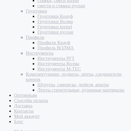
стяжки, смеси kreisel
смести и стяжки русеан
Грунтовки
Грунтовки Кнауф
Грунтовки Волма
Грунтовки kreisel
Грунтовки русеан
Профили
Профили Кнауф
Профиль ВОЛМА
Инструменты
Инструменты PFT
Инструменты Волма
Инструменты M-TEC
Комплектующие, подвесы, ленты, соединители,
крепеж
Шурупы, саморезы, дюбеля, анкера
Ленты строительные, рулонные материалы
Оптовикам
Способы оплаты
Доставка
Контакты
Мой аккаунт
Блог