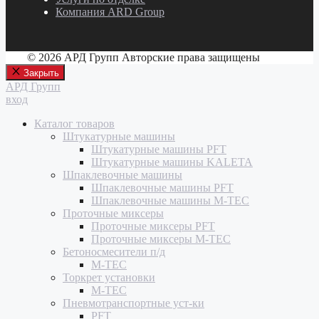
Компания ARD Group
© 2026 АРД Групп Авторские права защищены
Закрыть
АРД Групп
вход
Каталог товаров
Штукатурные машины
Штукатурные машины PFT
Штукатурные машины KALETA
Шпаклевочные машины
Шпаклевочные машины PFT
Шпаклевочные машины M-TEC
Проточные миксеры
Проточные миксеры PFT
Проточные миксеры M-TEC
Бетоносмесители п/д
M-TEC
Торкрет установки
M-TEC
Пневмотранспортные уст-ки
PFT