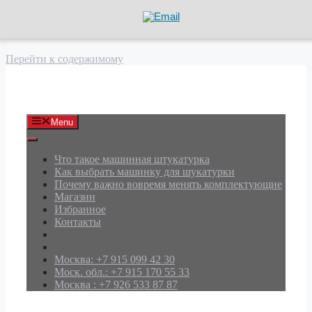
Перейти к содержимому
АРД Групп
Menu
Что такое машинная штукатурка
Как выбрать машинку для шукатурки
Почему важно вовремя менять комплектующие
Магазин
Избранное
Контакты
Москва: +7 915 099 42 30
Моск. обл.: +7 915 170 55 33
Москва : +7 926 533 87 87