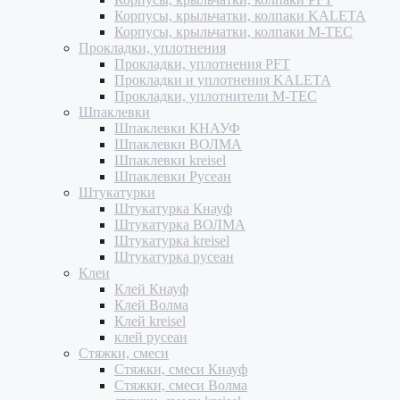
Корпусы, крыльчатки, колпаки KALETA
Корпусы, крыльчатки, колпаки M-TEC
Прокладки, уплотнения
Прокладки, уплотнения PFT
Прокладки и уплотнения KALETA
Прокладки, уплотнители M-TEC
Шпаклевки
Шпаклевки КНАУФ
Шпаклевки ВОЛМА
Шпаклевки kreisel
Шпаклевки Русеан
Штукатурки
Штукатурка Кнауф
Штукатурка ВОЛМА
Штукатурка kreisel
Штукатурка русеан
Клеи
Клей Кнауф
Клей Волма
Клей kreisel
клей русеан
Стяжки, смеси
Стяжки, смеси Кнауф
Стяжки, смеси Волма