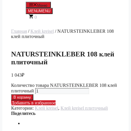
Меню
MENU
MENU
0
Главная
/
Клей kreisel
/ NATURSTEINKLEBER 108
клей плиточный
NATURSTEINKLEBER 108 клей
плиточный
1 043
₽
Количество товара NATURSTEINKLEBER 108 клей
плиточный
В корзину
Добавить в избранное
Категории:
Клей kreisel
,
Клей kreisel плиточный
Поделитесь