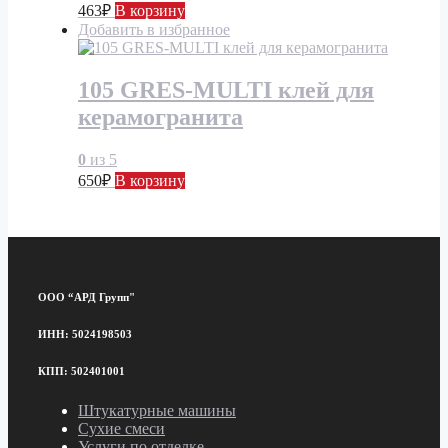
463
₽
В корзину
Добавить в избранное
105 GRES-MULTI клей для
керамогранита
0
из 5
650
₽
В корзину
ООО “АРД Групп"
ИНН: 5024198503
КПП: 502401001
Штукатурные машины
Сухие смеси
Услуги по отделке