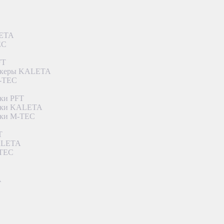
LETA
EC
FT
ункеры KALETA
M-TEC
ки PFT
етки KALETA
тки M-TEC
T
KALETA
-TEC
A