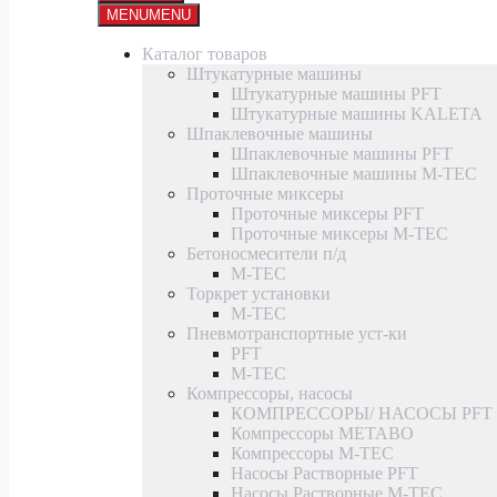
MENU
MENU
Каталог товаров
Штукатурные машины
Штукатурные машины PFT
Штукатурные машины KALETA
Шпаклевочные машины
Шпаклевочные машины PFT
Шпаклевочные машины M-TEC
Проточные миксеры
Проточные миксеры PFT
Проточные миксеры M-TEC
Бетоносмесители п/д
M-TEC
Торкрет установки
M-TEC
Пневмотранспортные уст-ки
PFT
M-TEC
Компрессоры, насосы
КОМПРЕССОРЫ/ НАСОСЫ PFT
Компрессоры METABO
Компрессоры M-TEC
Насосы Растворные PFT
Насосы Растворные M-TEC