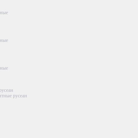
тные
тные
тные
русеан
нтные русеан