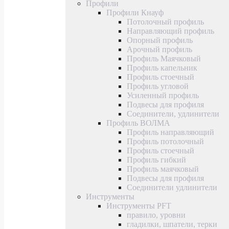
Профили
Профили Кнауф
Потолочный профиль
Направляющий профиль
Опорный профиль
Арочный профиль
Профиль Маячковый
Профиль капельник
Профиль стоечный
Профиль угловой
Усиленный профиль
Подвесы для профиля
Соединители, удлинители
Профиль ВОЛМА
Профиль направляющий
Профиль потолочный
Профиль стоечный
Профиль гибкий
Профиль маячковый
Подвесы для профиля
Соединители удлинители
Инструменты
Инструменты PFT
правило, уровни
гладилки, шпатели, терки