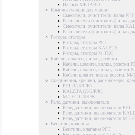
Насосы METABO
Комплектующие для машин
Смесители, очистители, валы PFT
Распылители (пистолеты) и насад
Смесители, очистители, валы K
Распылители (пистолеты) и наса
Роторы, статоры
Роторы, статоры PFT
Роторы, статоры KALETA
Роторы, статоры M-TEC
Кабели, шланги, вилки, розетки
Кабели, шланги, вилки, розетки P
Кабели, шланги, вилки, розетки
Кабели шланги вилки розетки M-
Соединения, крышки, расходомеры, кр
PFT (С/К/Р/К)
KALETA (С/К/Р/К)
M-TEC С/К/Р/К
Реле, датчики, выключатели
Реле, датчики, выключатели PFT
Реле, датчики, выключатели KAL
Реле, датчики, выключатели M-T
Вентили, клапаны
Вентили, клапаны PFT
Вентили, клапаны KALETA