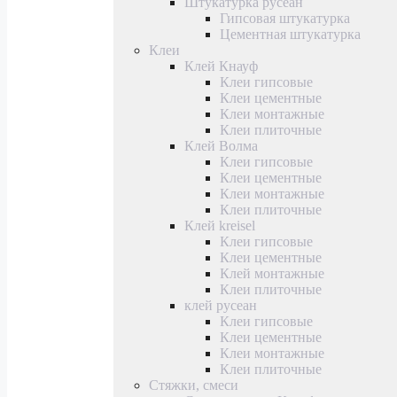
Штукатурка русеан
Гипсовая штукатурка
Цементная штукатурка
Клеи
Клей Кнауф
Клеи гипсовые
Клеи цементные
Клеи монтажные
Клеи плиточные
Клей Волма
Клеи гипсовые
Клеи цементные
Клеи монтажные
Клеи плиточные
Клей kreisel
Клеи гипсовые
Клеи цементные
Клей монтажные
Клеи плиточные
клей русеан
Клеи гипсовые
Клеи цементные
Клеи монтажные
Клеи плиточные
Стяжки, смеси