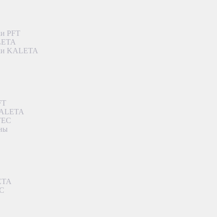
ки PFT
ALETA
дки KALETA
FT
 KALETA
TEC
аны
ETA
EC