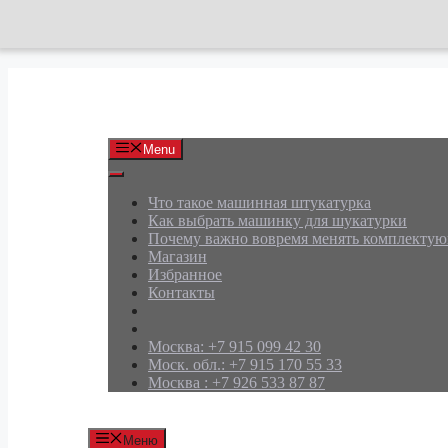
Перейти
к
содержимому
АРД Групп
Menu
Что такое машинная штукатурка
Как выбрать машинку для шукатурки
Почему важно вовремя менять комплекту
Магазин
Избранное
Контакты
Москва: +7 915 099 42 30
Моск. обл.: +7 915 170 55 33
Москва : +7 926 533 87 87
Меню