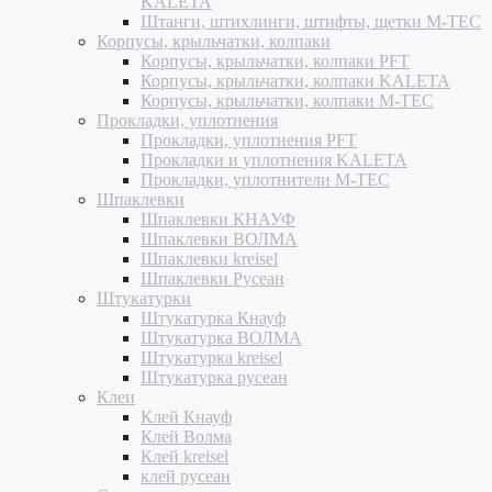
KALETA
Штанги, штихлинги, штифты, щетки M-TEC
Корпусы, крыльчатки, колпаки
Корпусы, крыльчатки, колпаки PFT
Корпусы, крыльчатки, колпаки KALETA
Корпусы, крыльчатки, колпаки M-TEC
Прокладки, уплотнения
Прокладки, уплотнения PFT
Прокладки и уплотнения KALETA
Прокладки, уплотнители M-TEC
Шпаклевки
Шпаклевки КНАУФ
Шпаклевки ВОЛМА
Шпаклевки kreisel
Шпаклевки Русеан
Штукатурки
Штукатурка Кнауф
Штукатурка ВОЛМА
Штукатурка kreisel
Штукатурка русеан
Клеи
Клей Кнауф
Клей Волма
Клей kreisel
клей русеан