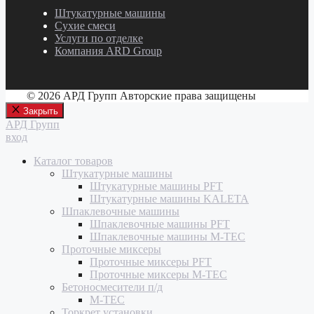
Штукатурные машины
Сухие смеси
Услуги по отделке
Компания ARD Group
© 2026 АРД Групп Авторские права защищены
Закрыть
АРД Групп
вход
Каталог товаров
Штукатурные машины
Штукатурные машины PFT
Штукатурные машины KALETA
Шпаклевочные машины
Шпаклевочные машины PFT
Шпаклевочные машины M-TEC
Проточные миксеры
Проточные миксеры PFT
Проточные миксеры M-TEC
Бетоносмесители п/д
M-TEC
Торкрет установки