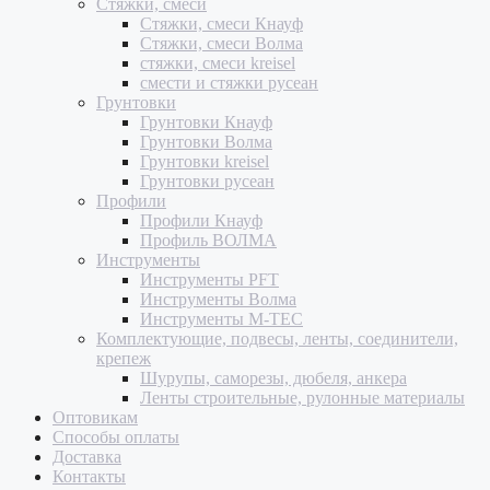
Стяжки, смеси
Стяжки, смеси Кнауф
Стяжки, смеси Волма
стяжки, смеси kreisel
смести и стяжки русеан
Грунтовки
Грунтовки Кнауф
Грунтовки Волма
Грунтовки kreisel
Грунтовки русеан
Профили
Профили Кнауф
Профиль ВОЛМА
Инструменты
Инструменты PFT
Инструменты Волма
Инструменты M-TEC
Комплектующие, подвесы, ленты, соединители,
крепеж
Шурупы, саморезы, дюбеля, анкера
Ленты строительные, рулонные материалы
Оптовикам
Способы оплаты
Доставка
Контакты