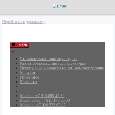
Перейти к содержимому
АРД Групп
Menu
Что такое машинная штукатурка
Как выбрать машинку для шукатурки
Почему важно вовремя менять комплектующие
Магазин
Избранное
Контакты
Москва: +7 915 099 42 30
Моск. обл.: +7 915 170 55 33
Москва : +7 926 533 87 87