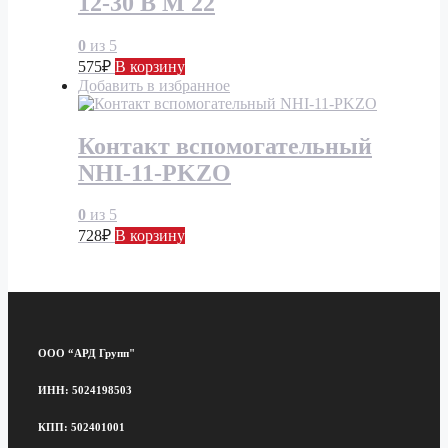
12-30 В М 22
0
из 5
575
₽
В корзину
Добавить в избранное
Контакт вспомогательный
NHI-11-PKZO
0
из 5
728
₽
В корзину
ООО “АРД Групп"
ИНН: 5024198503
КПП: 502401001