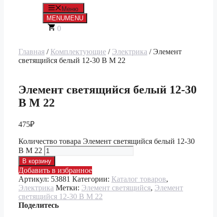
Меню
MENU
MENU
0
Главная
/
Комплектующие
/
Электрика
/ Элемент
светящийся белый 12-30 В М 22
Элемент светящийся белый 12-30
В М 22
475
₽
Количество товара Элемент светящийся белый 12-30
В М 22
В корзину
Добавить в избранное
Артикул:
53881
Категории:
Каталог товаров
,
Электрика
Метки:
Элемент светящийся
,
Элемент
светящийся 12-30 В М 22
Поделитесь