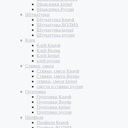
Шпаклевки kreisel
Шпаклевки Русеан
Штукатурки
Штукатурка Кнауф
Штукатурка ВОЛМА
Штукатурка kreisel
Штукатурка русеан
Клеи
Клей Кнауф
Клей Волма
Клей kreisel
клей русеан
Стяжки, смеси
Стяжки, смеси Кнауф
Стяжки, смеси Волма
стяжки, смеси kreisel
смести и стяжки русеан
Грунтовки
Грунтовки Кнауф
Грунтовки Волма
Грунтовки kreisel
Грунтовки русеан
Профили
Профили Кнауф
Профиль ВОЛМА