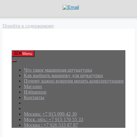
Перейти к содержимому
АРД Групп
Menu
Что такое машинная штукатурка
Как выбрать машинку для шукатурки
Почему важно вовремя менять комплектующие
Магазин
Избранное
Контакты
Москва: +7 915 099 42 30
Моск. обл.: +7 915 170 55 33
Москва : +7 926 533 87 87