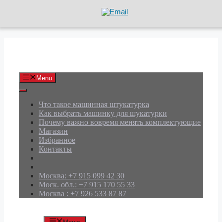
Перейти
к
содержимому
АРД Групп
Menu
Что такое машинная штукатурка
Как выбрать машинку для шукатурки
Почему важно вовремя менять комплектующие
Магазин
Избранное
Контакты
Москва: +7 915 099 42 30
Моск. обл.: +7 915 170 55 33
Москва : +7 926 533 87 87