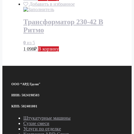
Добавить в избранное
Трансформатор 230-42 В
Ритмо
0
из 5
1 098
₽
В корзину
ООО “АРД Групп"
ИНН: 5024198503
КПП: 502401001
Штукатурные машины
Сухие смеси
Услуги по отделке