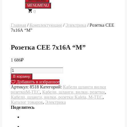
Меню
MENU
MENU
0
Главная
/
Комплектующие
/
Электрика
/ Розетка СЕЕ
7х16А “М”
Розетка СЕЕ 7х16А “М”
1 686
₽
Количество
товара
В корзину
Розетка
Добавить в избранное
СЕЕ
Артикул:
8518
Категорий:
Кабели шланги вилки
7х16А
розеткиM-TEC
,
Кабели, шланги, вилки, розетки
,
"М"
Кабели, шланги, вилки, розетки Kaleta, M-TEC
,
Каталог товаров
,
Электрика
Поделитесь