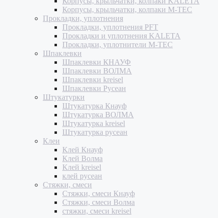
Корпусы, крыльчатки, колпаки KALETA
Корпусы, крыльчатки, колпаки M-TEC
Прокладки, уплотнения
Прокладки, уплотнения PFT
Прокладки и уплотнения KALETA
Прокладки, уплотнители M-TEC
Шпаклевки
Шпаклевки КНАУФ
Шпаклевки ВОЛМА
Шпаклевки kreisel
Шпаклевки Русеан
Штукатурки
Штукатурка Кнауф
Штукатурка ВОЛМА
Штукатурка kreisel
Штукатурка русеан
Клеи
Клей Кнауф
Клей Волма
Клей kreisel
клей русеан
Стяжки, смеси
Стяжки, смеси Кнауф
Стяжки, смеси Волма
стяжки, смеси kreisel