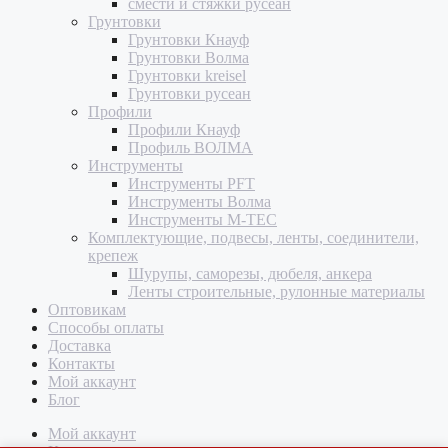
смести и стяжки русеан
Грунтовки
Грунтовки Кнауф
Грунтовки Волма
Грунтовки kreisel
Грунтовки русеан
Профили
Профили Кнауф
Профиль ВОЛМА
Инструменты
Инструменты PFT
Инструменты Волма
Инструменты M-TEC
Комплектующие, подвесы, ленты, соединители,
крепеж
Шурупы, саморезы, дюбеля, анкера
Ленты строительные, рулонные материалы
Оптовикам
Способы оплаты
Доставка
Контакты
Мой аккаунт
Блог
Мой аккаунт