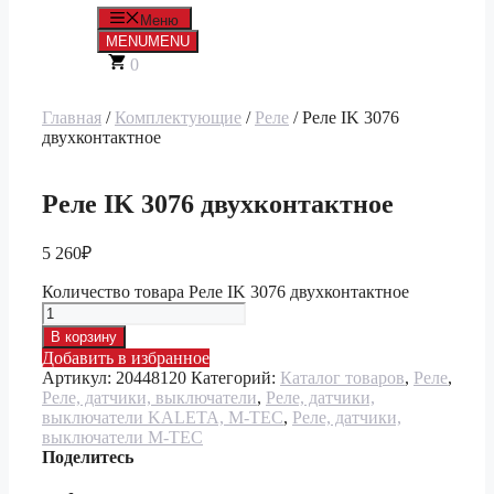
Меню
MENU
MENU
0
Главная
/
Комплектующие
/
Реле
/ Реле IK 3076
двухконтактное
Реле IK 3076 двухконтактное
5 260
₽
Количество товара Реле IK 3076 двухконтактное
В корзину
Добавить в избранное
Артикул:
20448120
Категорий:
Каталог товаров
,
Реле
,
Реле, датчики, выключатели
,
Реле, датчики,
выключатели KALETA, M-TEC
,
Реле, датчики,
выключатели M-TEC
Поделитесь