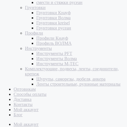
смести и стяжки русеан
Грунтовки
Грунтовки Кнауф
Грунтовки Волма
Грунтовки kreisel
Грунтовки русеан
Профили
Профили Кнауф
Профиль ВОЛМА
Инструменты
Инструменты PFT
Инструменты Волма
Инструменты M-TEC
Комплектующие, подвесы, ленты, соединители,
крепеж
Шурупы, саморезы, дюбеля, анкера
Ленты строительные, рулонные материалы
Оптовикам
Способы оплаты
Доставка
Контакты
Мой аккаунт
Блог
Мой аккаунт