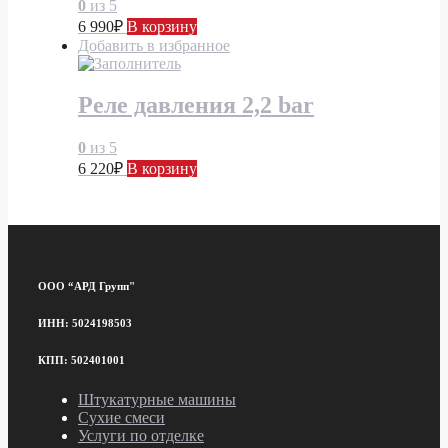
0
из 5
6 990
₽
В корзину
Добавить в избранное
Реле давления 2,2 bar
0
из 5
6 220
₽
В корзину
ООО “АРД Групп"
ИНН: 5024198503
КПП: 502401001
Штукатурные машины
Сухие смеси
Услуги по отделке