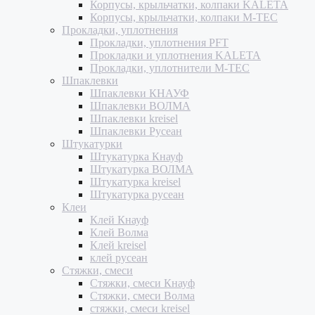
Корпусы, крыльчатки, колпаки KALETA
Корпусы, крыльчатки, колпаки M-TEC
Прокладки, уплотнения
Прокладки, уплотнения PFT
Прокладки и уплотнения KALETA
Прокладки, уплотнители M-TEC
Шпаклевки
Шпаклевки КНАУФ
Шпаклевки ВОЛМА
Шпаклевки kreisel
Шпаклевки Русеан
Штукатурки
Штукатурка Кнауф
Штукатурка ВОЛМА
Штукатурка kreisel
Штукатурка русеан
Клеи
Клей Кнауф
Клей Волма
Клей kreisel
клей русеан
Стяжки, смеси
Стяжки, смеси Кнауф
Стяжки, смеси Волма
стяжки, смеси kreisel