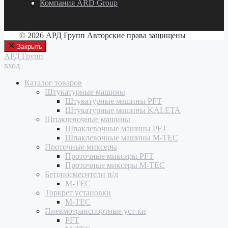
Компания ARD Group
© 2026 АРД Групп Авторские права защищены
Закрыть
АРД Групп
вход
Каталог товаров
Штукатурные машины
Штукатурные машины PFT
Штукатурные машины KALETA
Шпаклевочные машины
Шпаклевочные машины PFT
Шпаклевочные машины M-TEC
Проточные миксеры
Проточные миксеры PFT
Проточные миксеры M-TEC
Бетоносмесители п/д
M-TEC
Торкрет установки
M-TEC
Пневмотранспортные уст-ки
PFT