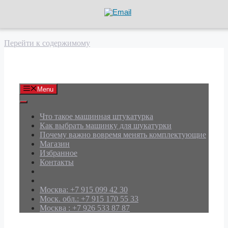
Перейти к содержимому
АРД Групп
Menu
Что такое машинная штукатурка
Как выбрать машинку для шукатурки
Почему важно вовремя менять комплектующие
Магазин
Избранное
Контакты
Москва: +7 915 099 42 30
Моск. обл.: +7 915 170 55 33
Москва : +7 926 533 87 87