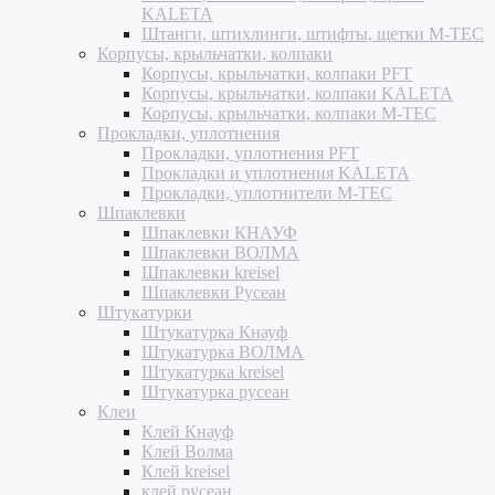
KALETA
Штанги, штихлинги, штифты, щетки M-TEC
Корпусы, крыльчатки, колпаки
Корпусы, крыльчатки, колпаки PFT
Корпусы, крыльчатки, колпаки KALETA
Корпусы, крыльчатки, колпаки M-TEC
Прокладки, уплотнения
Прокладки, уплотнения PFT
Прокладки и уплотнения KALETA
Прокладки, уплотнители M-TEC
Шпаклевки
Шпаклевки КНАУФ
Шпаклевки ВОЛМА
Шпаклевки kreisel
Шпаклевки Русеан
Штукатурки
Штукатурка Кнауф
Штукатурка ВОЛМА
Штукатурка kreisel
Штукатурка русеан
Клеи
Клей Кнауф
Клей Волма
Клей kreisel
клей русеан