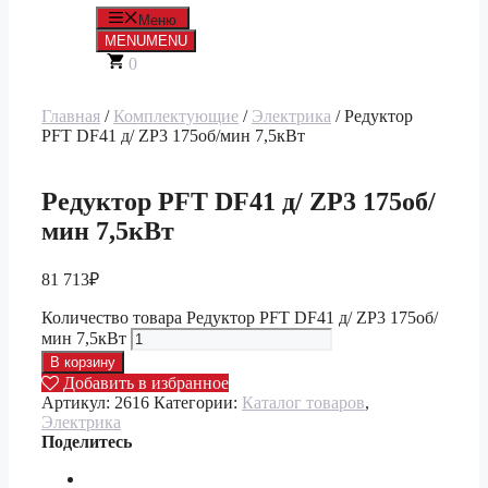
Меню
MENU
MENU
0
Главная
/
Комплектующие
/
Электрика
/ Редуктор
PFT DF41 д/ ZP3 175об/мин 7,5кВт
Редуктор PFT DF41 д/ ZP3 175об/
мин 7,5кВт
81 713
₽
Количество товара Редуктор PFT DF41 д/ ZP3 175об/
мин 7,5кВт
В корзину
Добавить в избранное
Артикул:
2616
Категории:
Каталог товаров
,
Электрика
Поделитесь