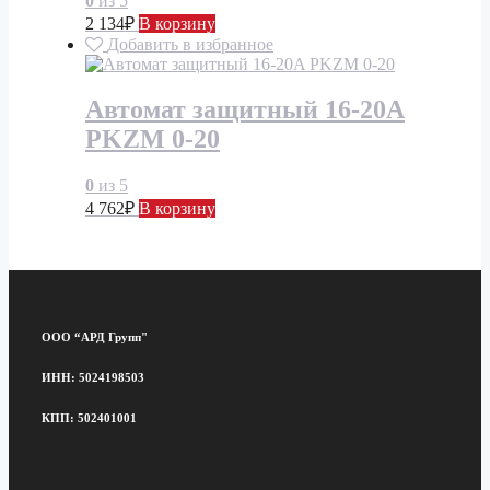
0
из 5
2 134
₽
В корзину
Добавить в избранное
Автомат защитный 16-20A
PKZM 0-20
0
из 5
4 762
₽
В корзину
ООО “АРД Групп"
ИНН: 5024198503
КПП: 502401001