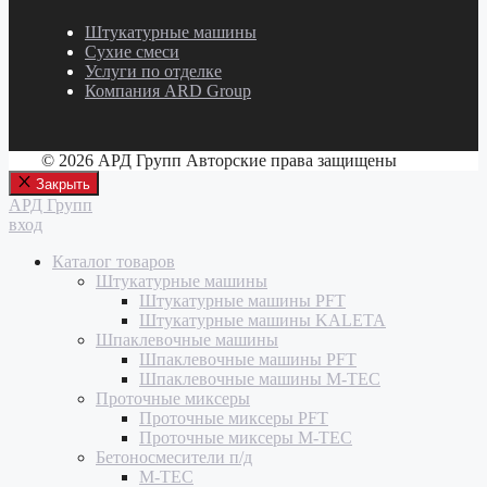
Штукатурные машины
Сухие смеси
Услуги по отделке
Компания ARD Group
© 2026 АРД Групп Авторские права защищены
Закрыть
АРД Групп
вход
Каталог товаров
Штукатурные машины
Штукатурные машины PFT
Штукатурные машины KALETA
Шпаклевочные машины
Шпаклевочные машины PFT
Шпаклевочные машины M-TEC
Проточные миксеры
Проточные миксеры PFT
Проточные миксеры M-TEC
Бетоносмесители п/д
M-TEC