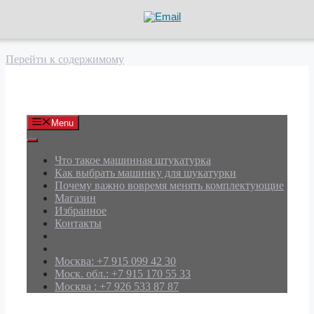
Перейти к содержимому
АРД Групп
Menu
Что такое машинная штукатурка
Как выбрать машинку для шукатурки
Почему важно вовремя менять комплектующие
Магазин
Избранное
Контакты
Москва: +7 915 099 42 30
Моск. обл.: +7 915 170 55 33
Москва : +7 926 533 87 87