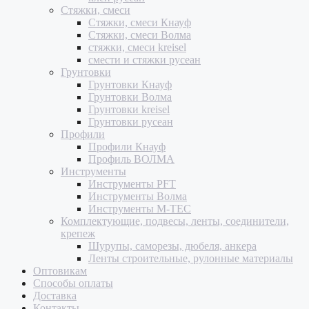
Стяжки, смеси
Стяжки, смеси Кнауф
Стяжки, смеси Волма
стяжки, смеси kreisel
смести и стяжки русеан
Грунтовки
Грунтовки Кнауф
Грунтовки Волма
Грунтовки kreisel
Грунтовки русеан
Профили
Профили Кнауф
Профиль ВОЛМА
Инструменты
Инструменты PFT
Инструменты Волма
Инструменты M-TEC
Комплектующие, подвесы, ленты, соединители,
крепеж
Шурупы, саморезы, дюбеля, анкера
Ленты строительные, рулонные материалы
Оптовикам
Способы оплаты
Доставка
Контакты