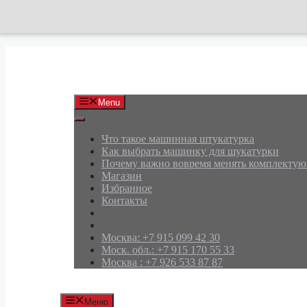
Перейти
к
содержимому
АРД Групп
Menu
Что такое машинная штукатурка
Как выбрать машинку для шукатурки
Почему важно вовремя менять комплекту
Магазин
Избранное
Контакты
Москва: +7 915 099 42 30
Моск. обл.: +7 915 170 55 33
Москва : +7 926 533 87 87
Меню