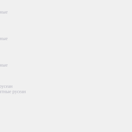
тные
тные
тные
русеан
нтные русеан