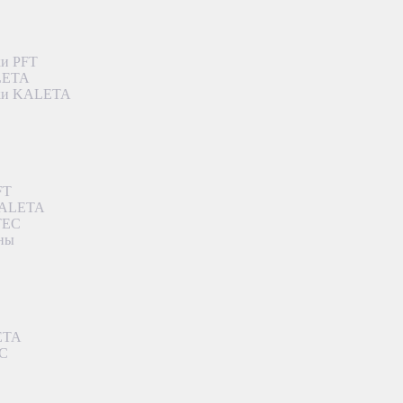
ки PFT
ALETA
дки KALETA
FT
 KALETA
TEC
аны
ETA
EC