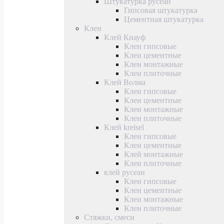
Штукатурка русеан
Гипсовая штукатурка
Цементная штукатурка
Клеи
Клей Кнауф
Клеи гипсовые
Клеи цементные
Клеи монтажные
Клеи плиточные
Клей Волма
Клеи гипсовые
Клеи цементные
Клеи монтажные
Клеи плиточные
Клей kreisel
Клеи гипсовые
Клеи цементные
Клей монтажные
Клеи плиточные
клей русеан
Клеи гипсовые
Клеи цементные
Клеи монтажные
Клеи плиточные
Стяжки, смеси