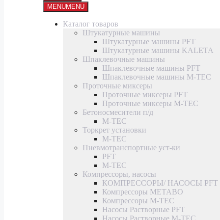
MENU
MENU
Каталог товаров
Штукатурные машины
Штукатурные машины PFT
Штукатурные машины KALETA
Шпаклевочные машины
Шпаклевочные машины PFT
Шпаклевочные машины M-TEC
Проточные миксеры
Проточные миксеры PFT
Проточные миксеры M-TEC
Бетоносмесители п/д
M-TEC
Торкрет установки
M-TEC
Пневмотранспортные уст-ки
PFT
M-TEC
Компрессоры, насосы
КОМПРЕССОРЫ/ НАСОСЫ PFT
Компрессоры METABO
Компрессоры M-TEC
Насосы Растворные PFT
Насосы Растворные M-TEC