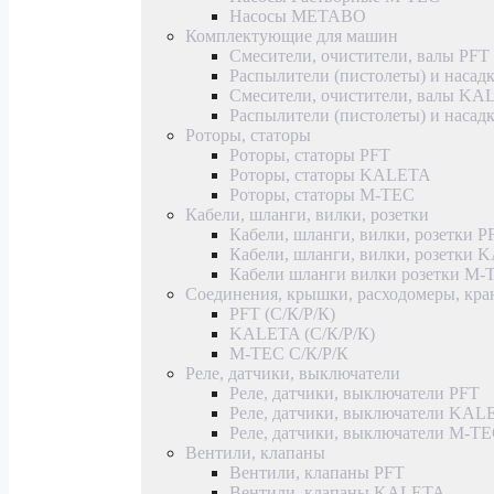
Насосы METABO
Комплектующие для машин
Смесители, очистители, валы PFT
Распылители (пистолеты) и насад
Смесители, очистители, валы K
Распылители (пистолеты) и наса
Роторы, статоры
Роторы, статоры PFT
Роторы, статоры KALETA
Роторы, статоры M-TEC
Кабели, шланги, вилки, розетки
Кабели, шланги, вилки, розетки P
Кабели, шланги, вилки, розетки
Кабели шланги вилки розетки M-
Соединения, крышки, расходомеры, кр
PFT (С/К/Р/К)
KALETA (С/К/Р/К)
M-TEC С/К/Р/К
Реле, датчики, выключатели
Реле, датчики, выключатели PFT
Реле, датчики, выключатели KAL
Реле, датчики, выключатели M-T
Вентили, клапаны
Вентили, клапаны PFT
Вентили, клапаны KALETA