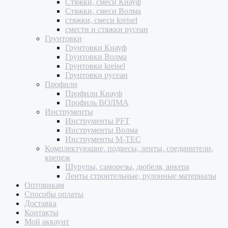
Стяжки, смеси Кнауф
Стяжки, смеси Волма
стяжки, смеси kreisel
смести и стяжки русеан
Грунтовки
Грунтовки Кнауф
Грунтовки Волма
Грунтовки kreisel
Грунтовки русеан
Профили
Профили Кнауф
Профиль ВОЛМА
Инструменты
Инструменты PFT
Инструменты Волма
Инструменты M-TEC
Комплектующие, подвесы, ленты, соединители,
крепеж
Шурупы, саморезы, дюбеля, анкера
Ленты строительные, рулонные материалы
Оптовикам
Способы оплаты
Доставка
Контакты
Мой аккаунт