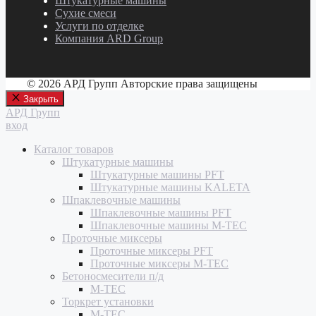
Штукатурные машины
Сухие смеси
Услуги по отделке
Компания ARD Group
© 2026 АРД Групп Авторские права защищены
Закрыть
АРД Групп
вход
Каталог товаров
Штукатурные машины
Штукатурные машины PFT
Штукатурные машины KALETA
Шпаклевочные машины
Шпаклевочные машины PFT
Шпаклевочные машины M-TEC
Проточные миксеры
Проточные миксеры PFT
Проточные миксеры M-TEC
Бетоносмесители п/д
M-TEC
Торкрет установки
M-TEC