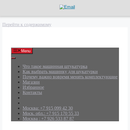
Перейти к содержимому
АРД Групп
Menu
Что такое машинная штукатурка
Как выбрать машинку для шукатурки
Почему важно вовремя менять комплектующие
Магазин
Избранное
Контакты
Москва: +7 915 099 42 30
Моск. обл.: +7 915 170 55 33
Москва : +7 926 533 87 87