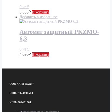
0
из 5
3 836
₽
В корзину
Добавить в избранное
Автомат защитный PKZMO-
6,3
0
из 5
4 630
₽
В корзину
ООО “АРД Групп"
ИНН: 5024198503
КПП: 502401001