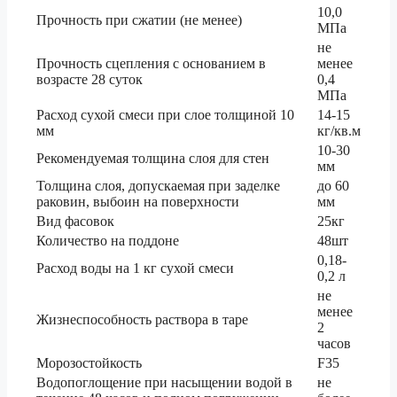
10,0
Прочность при сжатии (не менее)
МПа
не
Прочность сцепления с основанием в
менее
возрасте 28 суток
0,4
МПа
Расход сухой смеси при слое толщиной 10
14-15
мм
кг/кв.м
10-30
Рекомендуемая толщина слоя для стен
мм
Толщина слоя, допускаемая при заделке
до 60
раковин, выбоин на поверхности
мм
Вид фасовок
25кг
Количество на поддоне
48шт
0,18-
Расход воды на 1 кг сухой смеси
0,2 л
не
менее
Жизнеспособность раствора в таре
2
часов
Морозостойкость
F35
Водопоглощение при насыщении водой в
не