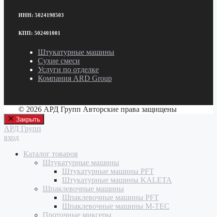
ИНН: 5024198503
КПП: 502401001
Штукатурные машины
Сухие смеси
Услуги по отделке
Компания ARD Group
© 2026 АРД Групп Авторские права защищены
Закрыть
АРД Групп
вход
Каталог товаров
Штукатурные машины
Штукатурные машины PFT
Штукатурные машины KALETA
Шпаклевочные машины
Шпаклевочные машины PFT
Шпаклевочные машины M-TEC
Проточные миксеры