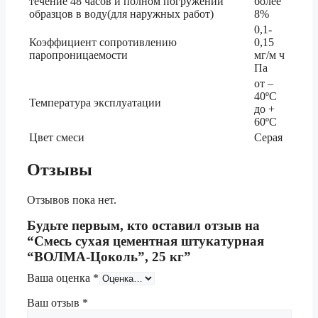
течение 48 часов и полном погружении
более
образцов в воду(для наружных работ)
8%
0,1-
Коэффициент сопротивлению
0,15
паропроницаемости
мг/м ч
Па
от –
40ºС
Температура эксплуатации
до +
60ºС
Цвет смеси
Серая
Отзывы
Отзывов пока нет.
Будьте первым, кто оставил отзыв на
“Смесь сухая цементная штукатурная
“ВОЛМА-Цоколь”, 25 кг”
Ваша оценка
*
Ваш отзыв
*