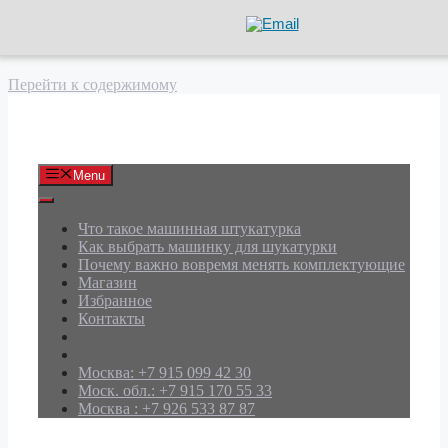
Перейти к содержимому
АРД Групп
Menu
Что такое машинная штукатурка
Как выбрать машинку для шукатурки
Почему важно вовремя менять комплектующие
Магазин
Избранное
Контакты
Москва: +7 915 099 42 30
Моск. обл.: +7 915 170 55 33
Москва : +7 926 533 87 87