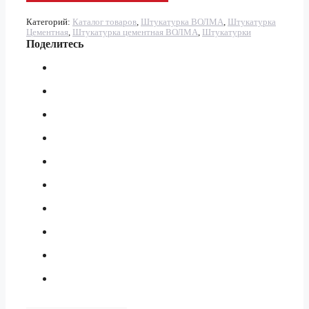
Категорий:
Каталог товаров
,
Штукатурка ВОЛМА
,
Штукатурка
Цементная
,
Штукатурка цементная ВОЛМА
,
Штукатурки
Поделитесь