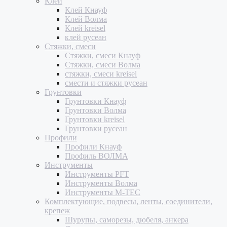
Клеи
Клей Кнауф
Клей Волма
Клей kreisel
клей русеан
Стяжки, смеси
Стяжки, смеси Кнауф
Стяжки, смеси Волма
стяжки, смеси kreisel
смести и стяжки русеан
Грунтовки
Грунтовки Кнауф
Грунтовки Волма
Грунтовки kreisel
Грунтовки русеан
Профили
Профили Кнауф
Профиль ВОЛМА
Инструменты
Инструменты PFT
Инструменты Волма
Инструменты M-TEC
Комплектующие, подвесы, ленты, соединители,
крепеж
Шурупы, саморезы, дюбеля, анкера