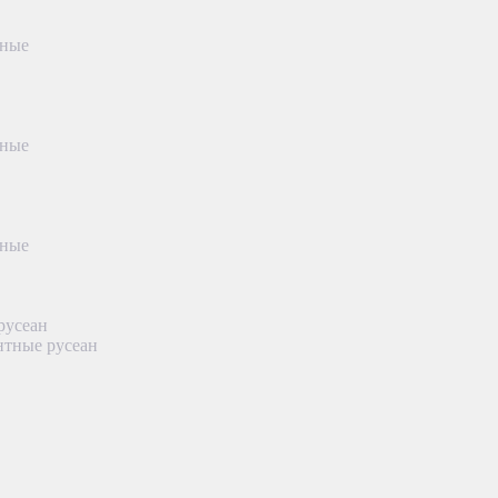
тные
тные
тные
русеан
нтные русеан