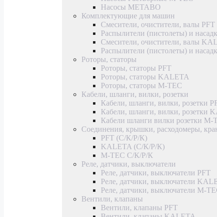
Насосы METABO
Комплектующие для машин
Смесители, очистители, валы PFT
Распылители (пистолеты) и насад
Смесители, очистители, валы K
Распылители (пистолеты) и наса
Роторы, статоры
Роторы, статоры PFT
Роторы, статоры KALETA
Роторы, статоры M-TEC
Кабели, шланги, вилки, розетки
Кабели, шланги, вилки, розетки P
Кабели, шланги, вилки, розетки
Кабели шланги вилки розетки M-
Соединения, крышки, расходомеры, кр
PFT (С/К/Р/К)
KALETA (С/К/Р/К)
M-TEC С/К/Р/К
Реле, датчики, выключатели
Реле, датчики, выключатели PFT
Реле, датчики, выключатели KAL
Реле, датчики, выключатели M-T
Вентили, клапаны
Вентили, клапаны PFT
Вентили, клапаны KALETA