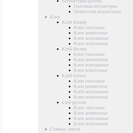
Штукатурка русеан
Гипсовая штукатурка
Цементная штукатурка
Клеи
Клей Кнауф
Клеи гипсовые
Клеи цементные
Клеи монтажные
Клеи плиточные
Клей Волма
Клеи гипсовые
Клеи цементные
Клеи монтажные
Клеи плиточные
Клей kreisel
Клеи гипсовые
Клеи цементные
Клей монтажные
Клеи плиточные
клей русеан
Клеи гипсовые
Клеи цементные
Клеи монтажные
Клеи плиточные
Стяжки, смеси