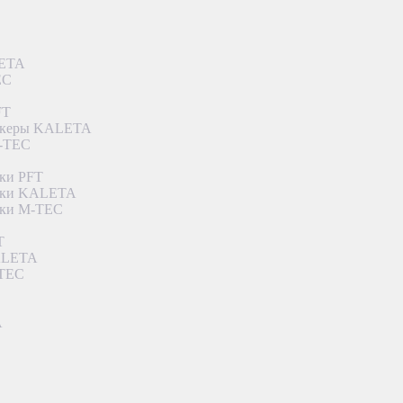
LETA
EC
FT
ункеры KALETA
M-TEC
ки PFT
етки KALETA
тки M-TEC
T
KALETA
-TEC
A