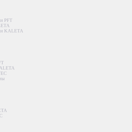
ки PFT
ALETA
дки KALETA
FT
 KALETA
TEC
аны
ETA
EC