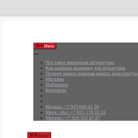
Перейти
к
содержимому
АРД Групп
Menu
Что такое машинная штукатурка
Как выбрать машинку для шукатурки
Почему важно вовремя менять комплекту
Магазин
Избранное
Контакты
Москва: +7 915 099 42 30
Моск. обл.: +7 915 170 55 33
Москва : +7 926 533 87 87
Меню