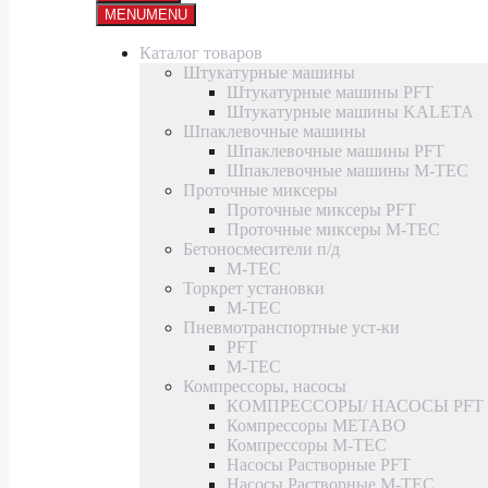
MENU
MENU
Каталог товаров
Штукатурные машины
Штукатурные машины PFT
Штукатурные машины KALETA
Шпаклевочные машины
Шпаклевочные машины PFT
Шпаклевочные машины M-TEC
Проточные миксеры
Проточные миксеры PFT
Проточные миксеры M-TEC
Бетоносмесители п/д
M-TEC
Торкрет установки
M-TEC
Пневмотранспортные уст-ки
PFT
M-TEC
Компрессоры, насосы
КОМПРЕССОРЫ/ НАСОСЫ PFT
Компрессоры METABO
Компрессоры M-TEC
Насосы Растворные PFT
Насосы Растворные M-TEC