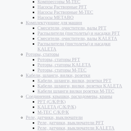
Компрессоры M-TEC
Насосы Растворные PFT
Насосы Растворные M-TEC
Насосы METABO
Комплектующие для машин
Смесители, очистители, валы PFT
Распылители (пистолеты) и насадки PFT
Смесители, очистители, валы KALETA
Распылители (пистолеты) и насадки
KALETA
Роторы, статоры
Роторы, статоры PFT
Роторы, статоры KALETA
Роторы, статоры M-TEC
Кабели, шланги, вилки, розетки
Кабели, шланги, вилки, розетки PFT
Кабели, шланги, вилки, розетки KALETA
Кабели шланги вилки розетки M-TEC
Соединения, крышки, расходомеры, краны
PFT (С/К/Р/К)
KALETA (С/К/Р/К)
M-TEC С/К/Р/К
Реле, датчики, выключатели
Реле, датчики, выключатели PFT
Реле, датчики, выключатели KALETA