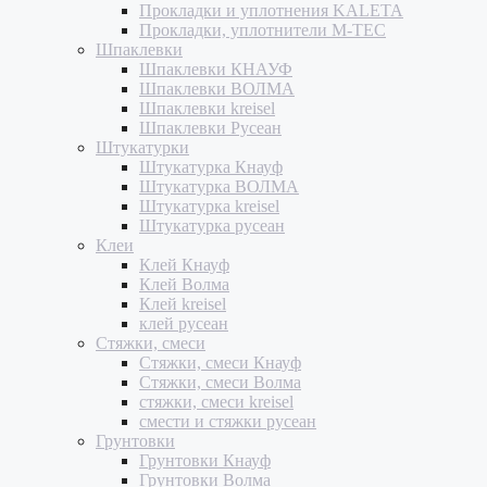
Прокладки и уплотнения KALETA
Прокладки, уплотнители M-TEC
Шпаклевки
Шпаклевки КНАУФ
Шпаклевки ВОЛМА
Шпаклевки kreisel
Шпаклевки Русеан
Штукатурки
Штукатурка Кнауф
Штукатурка ВОЛМА
Штукатурка kreisel
Штукатурка русеан
Клеи
Клей Кнауф
Клей Волма
Клей kreisel
клей русеан
Стяжки, смеси
Стяжки, смеси Кнауф
Стяжки, смеси Волма
стяжки, смеси kreisel
смести и стяжки русеан
Грунтовки
Грунтовки Кнауф
Грунтовки Волма