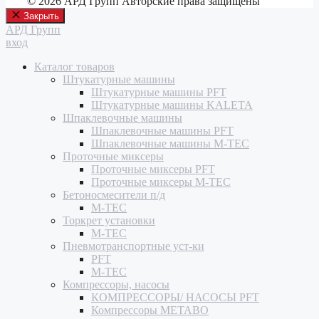
© 2026 АРД Групп Авторские права защищены
Закрыть
АРД Групп
вход
Каталог товаров
Штукатурные машины
Штукатурные машины PFT
Штукатурные машины KALETA
Шпаклевочные машины
Шпаклевочные машины PFT
Шпаклевочные машины M-TEC
Проточные миксеры
Проточные миксеры PFT
Проточные миксеры M-TEC
Бетоносмесители п/д
M-TEC
Торкрет установки
M-TEC
Пневмотранспортные уст-ки
PFT
M-TEC
Компрессоры, насосы
КОМПРЕССОРЫ/ НАСОСЫ PFT
Компрессоры METABO