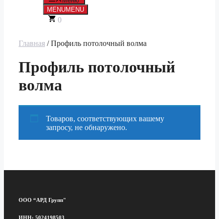
Меню
MENU
MENU
0
Главная
/ Профиль потолочный волма
Профиль потолочный
волма
Товаров, соответствующих вашему
запросу, не обнаружено.
ООО “АРД Групп"
ИНН: 5024198503