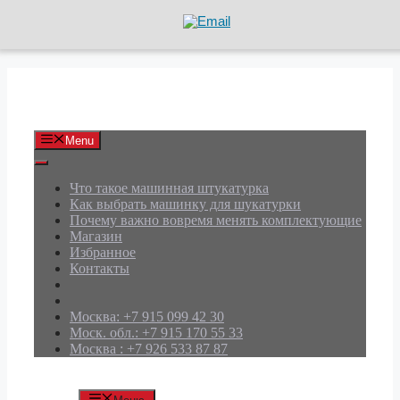
Перейти
к
содержимому
АРД Групп
Menu
Что такое машинная штукатурка
Как выбрать машинку для шукатурки
Почему важно вовремя менять комплектующие
Магазин
Избранное
Контакты
Москва: +7 915 099 42 30
Моск. обл.: +7 915 170 55 33
Москва : +7 926 533 87 87