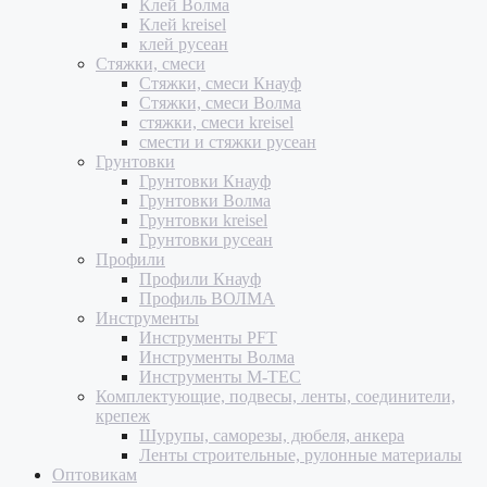
Клей Волма
Клей kreisel
клей русеан
Стяжки, смеси
Стяжки, смеси Кнауф
Стяжки, смеси Волма
стяжки, смеси kreisel
смести и стяжки русеан
Грунтовки
Грунтовки Кнауф
Грунтовки Волма
Грунтовки kreisel
Грунтовки русеан
Профили
Профили Кнауф
Профиль ВОЛМА
Инструменты
Инструменты PFT
Инструменты Волма
Инструменты M-TEC
Комплектующие, подвесы, ленты, соединители,
крепеж
Шурупы, саморезы, дюбеля, анкера
Ленты строительные, рулонные материалы
Оптовикам