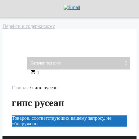
Перейти к содержимому
АРД Групп
Каталог товаров
0
Главная
/ гипс русеан
гипс русеан
Товаров, соответствующих вашему запросу, не
обнаружено.